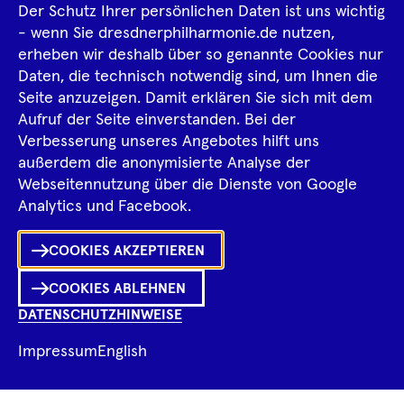
Der Schutz Ihrer persönlichen Daten ist uns wichtig
Impressum
- wenn Sie dresdnerphilharmonie.de nutzen,
erheben wir deshalb über so genannte Cookies nur
Datenschutz­information
AGB
Daten, die technisch notwendig sind, um Ihnen die
Seite anzuzeigen. Damit erklären Sie sich mit dem
Intern
Aufruf der Seite einverstanden. Bei der
Verbesserung unseres Angebotes hilft uns
außerdem die anonymisierte Analyse der
Tiktok
Facebook
Instagram
Spotify
YouTube
Webseitennutzung über die Dienste von Google
Ka
Analytics und Facebook.
Sh
COOKIES AKZEPTIEREN
0
Inhalte
in
Me
Merklist
COOKIES ABLEHNEN
DATENSCHUTZHINWEISE
Ko
Impressum
English
Fragen zum Programm?
Ch
© 2026 Dresdner Philharmonie
öf