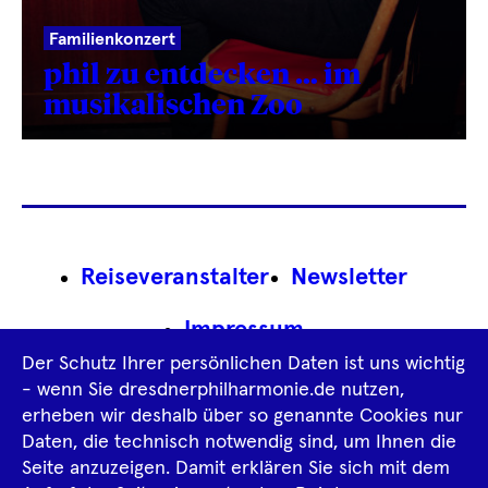
Familienkonzert
phil zu entdecken … im
musikalischen Zoo
Footer
Reiseveranstalter
Newsletter
Navigation
Impressum
Der Schutz Ihrer persönlichen Daten ist uns wichtig
Datenschutz­information
AGB
- wenn Sie dresdnerphilharmonie.de nutzen,
erheben wir deshalb über so genannte Cookies nur
Intern
Daten, die technisch notwendig sind, um Ihnen die
Seite anzuzeigen. Damit erklären Sie sich mit dem