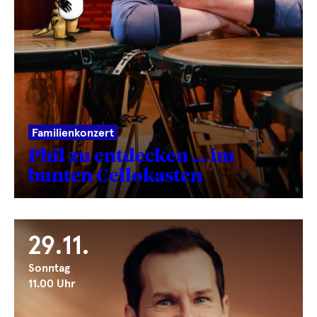
Familienkonzert
Phil zu entdecken … im
bunten Cellokasten
29.11.
Sonntag
11.00 Uhr