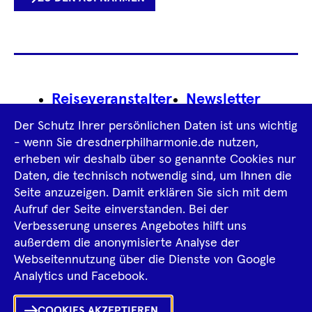
LINK
Footer
Reiseveranstalter
Newsletter
Navigation
Der Schutz Ihrer persönlichen Daten ist uns wichtig
Impressum
- wenn Sie dresdnerphilharmonie.de nutzen,
erheben wir deshalb über so genannte Cookies nur
Datenschutz­information
AGB
Daten, die technisch notwendig sind, um Ihnen die
Seite anzuzeigen. Damit erklären Sie sich mit dem
Intern
Aufruf der Seite einverstanden. Bei der
Verbesserung unseres Angebotes hilft uns
außerdem die anonymisierte Analyse der
Tiktok
Facebook
Instagram
Spotify
YouTube
Webseitennutzung über die Dienste von Google
Ka
Analytics und Facebook.
Sh
COOKIES AKZEPTIEREN