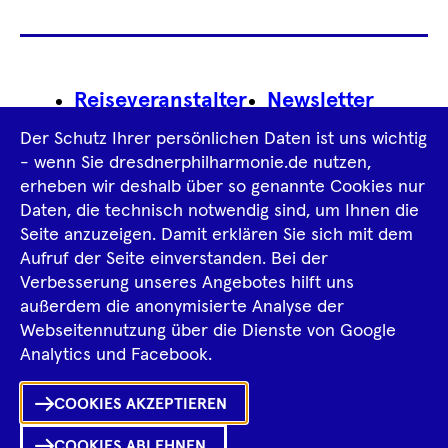
Footer
Reiseveranstalter
Newsletter
Navigation
Der Schutz Ihrer persönlichen Daten ist uns wichtig
Impressum
- wenn Sie dresdnerphilharmonie.de nutzen,
erheben wir deshalb über so genannte Cookies nur
Datenschutz­information
AGB
Daten, die technisch notwendig sind, um Ihnen die
Seite anzuzeigen. Damit erklären Sie sich mit dem
Intern
Aufruf der Seite einverstanden. Bei der
Verbesserung unseres Angebotes hilft uns
außerdem die anonymisierte Analyse der
Tiktok
Facebook
Instagram
Spotify
YouTube
Webseitennutzung über die Dienste von Google
Ka
Analytics und Facebook.
Sh
COOKIES AKZEPTIEREN
0
Inhalte
in
Me
Merklist
COOKIES ABLEHNEN