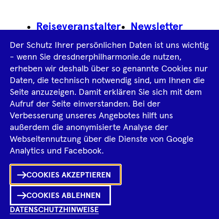
Footer
Reiseveranstalter
Newsletter
Navigation
Der Schutz Ihrer persönlichen Daten ist uns wichtig
Impressum
- wenn Sie dresdnerphilharmonie.de nutzen,
erheben wir deshalb über so genannte Cookies nur
Datenschutz­information
AGB
Daten, die technisch notwendig sind, um Ihnen die
Seite anzuzeigen. Damit erklären Sie sich mit dem
Intern
Aufruf der Seite einverstanden. Bei der
Verbesserung unseres Angebotes hilft uns
außerdem die anonymisierte Analyse der
Tiktok
Facebook
Instagram
Spotify
YouTube
Webseitennutzung über die Dienste von Google
Ka
Analytics und Facebook.
Sh
COOKIES AKZEPTIEREN
0
Inhalte
in
Me
Merklist
COOKIES ABLEHNEN
DATENSCHUTZHINWEISE
Ko