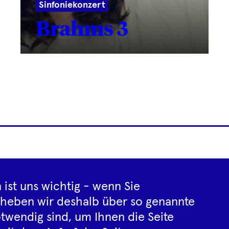
Sinfoniekonzert
Brahms 3
Footer
letter
Impressum
Datenschutz­inf
Navigation
 ist uns wichtig - wenn Sie
rheben wir deshalb über so genannte
twendig sind, um Ihnen die Seite
Instagram
YouTube
Tiktok
Facebook
Spotify