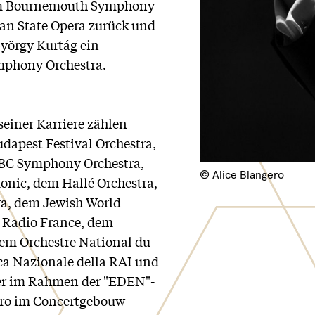
um Bournemouth Symphony
an State Opera zurück und
György Kurtág ein
mphony Orchestra.
einer Karriere zählen
dapest Festival Orchestra,
BC Symphony Orchestra,
© Alice Blangero
nic, dem Hallé Orchestra,
a, dem Jewish World
 Radio France, dem
em Orchestre National du
ca Nazionale della RAI und
er im Rahmen der "EDEN"-
oro im Concertgebouw