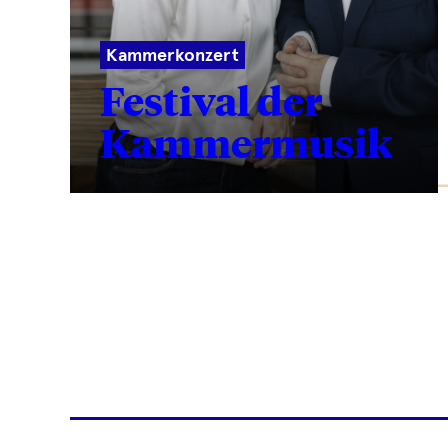
Kammerkonzert
Festival der
Kammermusik