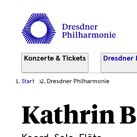
Konzerte & Tickets
Dresdner 
Ihre
Start
Dresdner Philharmonie
aktuelle
Position
Kathrin 