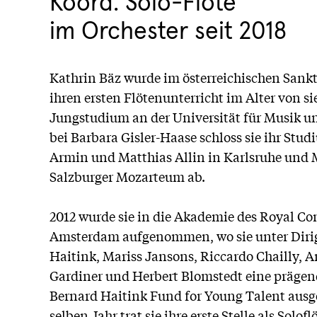
Koord. Solo-Flöte
im Orchester seit 2018
Kathrin Bäz wurde im österreichischen Sankt
ihren ersten Flötenunterricht im Alter von s
Jungstudium an der Universität für Musik u
bei Barbara Gisler-Haase schloss sie ihr Stud
Armin und Matthias Allin in Karlsruhe und 
Salzburger Mozarteum ab.
2012 wurde sie in die Akademie des Royal C
Amsterdam aufgenommen, wo sie unter Diri
Haitink, Mariss Jansons, Riccardo Chailly, An
Gardiner und Herbert Blomstedt eine prägen
Bernard Haitink Fund for Young Talent ausg
selben Jahr trat sie ihre erste Stelle als Solofl