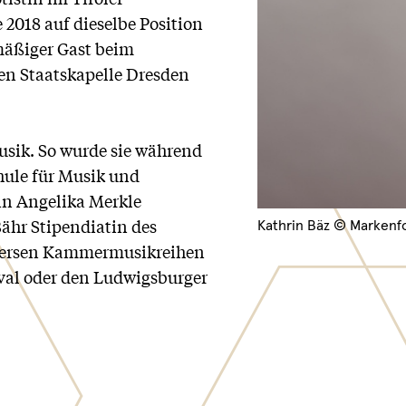
2018 auf dieselbe Position
mäßiger Gast beim
en Staatskapelle Dresden
sik. So wurde sie während
ule für Musik und
tin Angelika Merkle
ähr Stipendiatin des
Kathrin Bäz © Markenfo
iversen Kammermusikreihen
val oder den Ludwigsburger