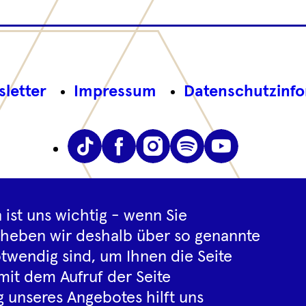
Footer
letter
Impressum
Datenschutz­inf
Navigation
Instagram
YouTube
Tiktok
Facebook
Spotify
 ist uns wichtig - wenn Sie
rheben wir deshalb über so genannte
twendig sind, um Ihnen die Seite
mit dem Aufruf der Seite
© 2026 Dresdner Philharmonie
 unseres Angebotes hilft uns