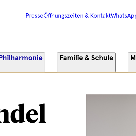
Presse
Öffnungszeiten & Kontakt
WhatsAp
Philharmonie
Familie & Schule
M
ndel