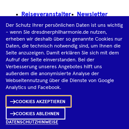
Footer
Reiseveranstalter
Newsletter
Navigation
Der Schutz Ihrer persönlichen Daten ist uns wichtig
Impressum
- wenn Sie dresdnerphilharmonie.de nutzen,
erheben wir deshalb über so genannte Cookies nur
Datenschutz­information
AGB
Daten, die technisch notwendig sind, um Ihnen die
Seite anzuzeigen. Damit erklären Sie sich mit dem
Intern
Aufruf der Seite einverstanden. Bei der
Verbesserung unseres Angebotes hilft uns
außerdem die anonymisierte Analyse der
Tiktok
Facebook
Instagram
Spotify
YouTube
Webseitennutzung über die Dienste von Google
Ka
Analytics und Facebook.
Sh
COOKIES AKZEPTIEREN
0
Inhalte
in
Me
Merklist
COOKIES ABLEHNEN
DATENSCHUTZHINWEISE
Ko