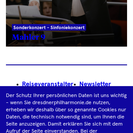
Sonderkonzert - Sinfoniekonzert
Mahler 9
Footer
Reiseveranstalter
Newsletter
Navigation
Der Schutz Ihrer persönlichen Daten ist uns wichtig
Impressum
- wenn Sie dresdnerphilharmonie.de nutzen,
erheben wir deshalb über so genannte Cookies nur
Datenschutz­information
AGB
Daten, die technisch notwendig sind, um Ihnen die
Seite anzuzeigen. Damit erklären Sie sich mit dem
Intern
Aufruf der Seite einverstanden. Bei der