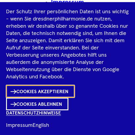
Impressum
Der Schutz Ihrer persönlichen Daten ist uns wichtig
Datenschutz­information
AGB
- wenn Sie dresdnerphilharmonie.de nutzen,
erheben wir deshalb über so genannte Cookies nur
Intern
Daten, die technisch notwendig sind, um Ihnen die
Seite anzuzeigen. Damit erklären Sie sich mit dem
Aufruf der Seite einverstanden. Bei der
Tiktok
Facebook
Instagram
Spotify
YouTube
Verbesserung unseres Angebotes hilft uns
außerdem die anonymisierte Analyse der
Webseitennutzung über die Dienste von Google
Ka
Analytics und Facebook.
Sh
COOKIES AKZEPTIEREN
0
Inhalte
in
Me
Merklist
COOKIES ABLEHNEN
DATENSCHUTZHINWEISE
Ko
© 2026 Dresdner Philharmonie
Impressum
English
Fragen zum Programm?
Ch