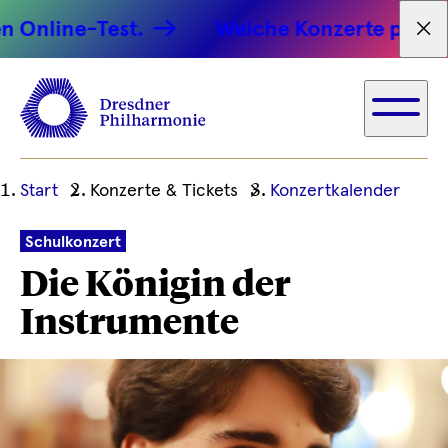
ine-Test.
Welche Konzerte passen zu 
Tex
Ihre
Start
Konzerte & Tickets
Konzertkalender
aktuelle
Position
Schulkonzert
Die Königin der
Instrumente