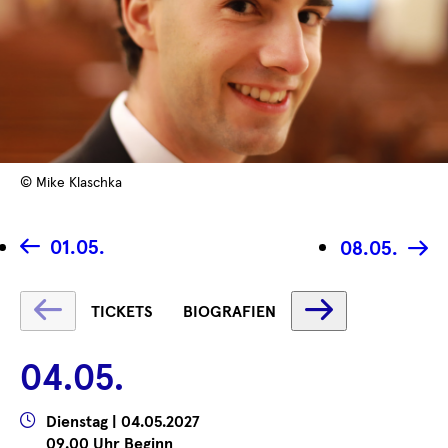
© Mike Klaschka
01.05.
08.05.
Text
Text
TICKETS
BIOGRAFIEN
wird
wird
geladen
geladen
04.05.
...
...
Wann
Dienstag | 04.05.2027
09.00 Uhr Beginn