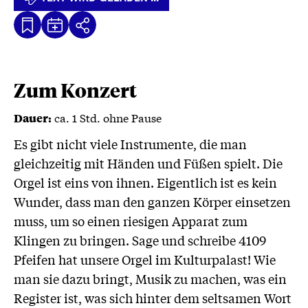
Kalenderdatei
Text
Teilen
Herunterladen
wird
geladen
...
Zum Konzert
ca. 1 Std. ohne Pause
Dauer:
Es gibt nicht viele Instrumente, die man
gleichzeitig mit Händen und Füßen spielt. Die
Orgel ist eins von ihnen. Eigentlich ist es kein
Wunder, dass man den ganzen Körper einsetzen
muss, um so einen riesigen Apparat zum
Klingen zu bringen. Sage und schreibe 4109
Pfeifen hat unsere Orgel im Kulturpalast! Wie
man sie dazu bringt, Musik zu machen, was ein
Register ist, was sich hinter dem seltsamen Wort