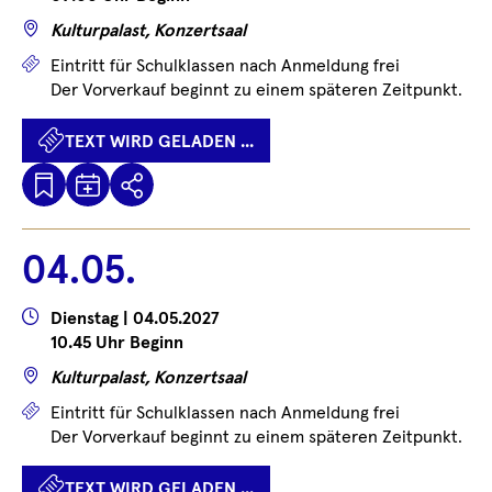
Wo
Kulturpalast, Konzertsaal
Preise
Eintritt für Schulklassen nach Anmeldung frei
Der Vorverkauf beginnt zu einem späteren Zeitpunkt.
TEXT WIRD GELADEN ...
Kalenderdatei
Text
Teilen
Herunterladen
wird
geladen
04.05.
...
Wann
Dienstag | 04.05.2027
10.45 Uhr Beginn
Wo
Kulturpalast, Konzertsaal
Preise
Eintritt für Schulklassen nach Anmeldung frei
Der Vorverkauf beginnt zu einem späteren Zeitpunkt.
TEXT WIRD GELADEN ...