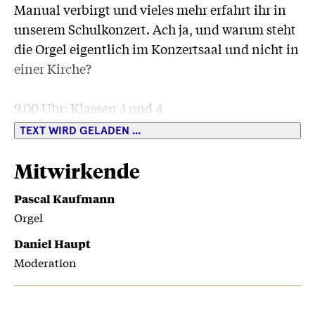
Manual verbirgt und vieles mehr erfahrt ihr in
unserem Schulkonzert. Ach ja, und warum steht
die Orgel eigentlich im Konzertsaal und nicht in
einer Kirche?
9.00 Uhr: Klassen 3 und 4
10.45 Uhr: Klassen 5 und 6
TEXT WIRD GELADEN ...
Mitwirkende
Pascal Kaufmann
Orgel
Daniel Haupt
Moderation