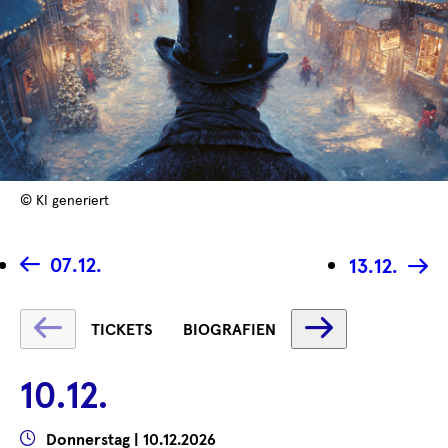
© KI generiert
07.12.
13.12.
Text
Text
TICKETS
BIOGRAFIEN
wird
wird
geladen
geladen
10.12.
...
...
Wann
Donnerstag | 10.12.2026