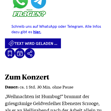
Schreib uns auf WhatsApp oder Telegram. Alle Infos
dazu gibt es
hier.
TEXT WIRD GELADEN ...
Kalenderdatei
Text
Teilen
Herunterladen
wird
geladen
...
Zum Konzert
ca. 1 Std. 30 Min. ohne Pause
Dauer:
„Weihnachten ist Humbug!“ brummt der
griesgrämige Geldverleiher Ebenezer Scrooge,
als er an Heiligabend nach der Arbeit allein zu