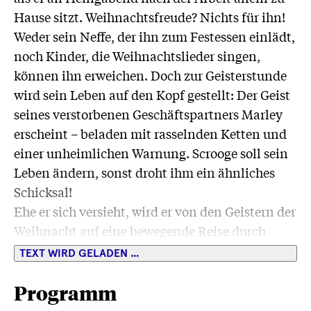
Hause sitzt. Weihnachtsfreude? Nichts für ihn!
Weder sein Neffe, der ihn zum Festessen einlädt,
noch Kinder, die Weihnachtslieder singen,
können ihn erweichen. Doch zur Geisterstunde
wird sein Leben auf den Kopf gestellt: Der Geist
seines verstorbenen Geschäftspartners Marley
erscheint – beladen mit rasselnden Ketten und
einer unheimlichen Warnung. Scrooge soll sein
Leben ändern, sonst droht ihm ein ähnliches
Schicksal!
Ehe er sich versieht, wird er von den Geistern der
Weihnacht auf eine bewegende Reise durch
Vergangenheit, Gegenwart und Zukunft
TEXT WIRD GELADEN ...
mitgenommen. Angesichts der Folgen seines
Handelns wird aus dem eiskalten Geizhals
Programm
allmählich ein Mann, der das wahre Wesen von