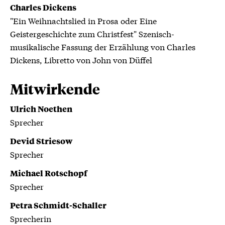
Charles Dickens
Weihnachten versteht.
"Ein Weihnachtslied in Prosa oder Eine
Begleitet wird die szenische Lesung von
Geistergeschichte zum Christfest" Szenisch-
festlichen englischen Weihnachtsliedern,
musikalische Fassung der Erzählung von Charles
gesungen vom Philharmonischen Chor – ein
Dickens, Libretto von John von Düffel
stimmungsvoller Abend voller Gänsehaut und
Herz!
Mitwirkende
Ulrich Noethen
Sprecher
Devid Striesow
Sprecher
Michael Rotschopf
Sprecher
Petra Schmidt-Schaller
Sprecherin