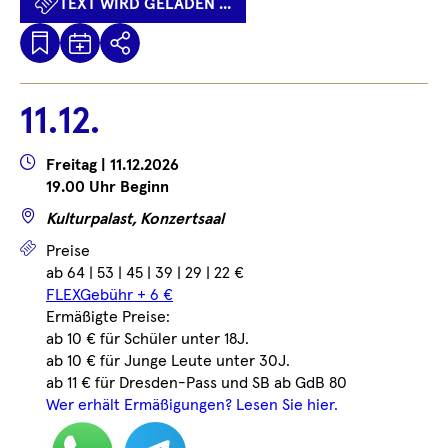
TEXT WIRD GELADEN ...
Kalenderdatei
Text
Teilen
Herunterladen
wird
geladen
11.12.
...
Wann
Freitag | 11.12.2026
19.00 Uhr Beginn
Wo
Kulturpalast, Konzertsaal
Preise
Preise
ab 64 | 53 | 45 | 39 | 29 | 22 €
FLEXGebühr + 6 €
Ermäßigte Preise:
ab 10 € für Schüler unter 18J.
ab 10 € für Junge Leute unter 30J.
ab 11 € für Dresden-Pass und SB ab GdB 80
Wer erhält Ermäßigungen? Lesen Sie hier.