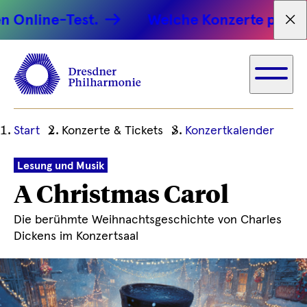
ine-Test.
Welche Konzerte passen zu 
Tex
Ihre
Start
Konzerte & Tickets
Konzertkalender
aktuelle
Position
Lesung und Musik
A Christmas Carol
Die berühmte Weihnachtsgeschichte von Charles
Dickens im Konzertsaal