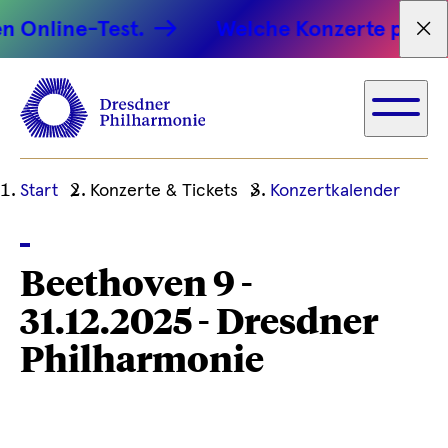
 Online-Test.
Welche Konzerte passen 
Tex
Ihre
Start
Konzerte & Tickets
Konzertkalender
aktuelle
Position
Beethoven 9 -
31.12.2025 - Dresdner
Philharmonie