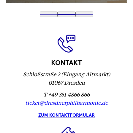
Text
1
Text
2
(
Text
3
wird
wird
Text
)
wird
geladen
geladen
wird
geladen
...
...
geladen
...
...
KONTAKT
Schloßstraße 2 (Eingang Altmarkt)
01067 Dresden
T +49 351 4866 866
ticket@dresdnerphilharmonie.de
ZUM KONTAKTFORMULAR