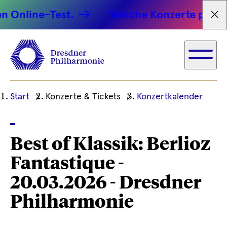
 Online-Test.
Welche Konzerte passen
Tex
Ihre
Start
Konzerte & Tickets
Konzertkalender
aktuelle
Position
Best of Klassik: Berlioz
Fantastique -
20.03.2026 - Dresdner
Philharmonie