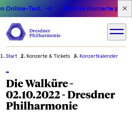
 Online-Test.
Welche Konzerte passen 
Tex
Ihre
Start
Konzerte & Tickets
Konzertkalender
aktuelle
Position
Die Walküre -
02.10.2022 - Dresdner
Philharmonie