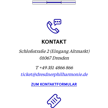
Text
1
Text
2
(
Text
3
wird
wird
Text
)
wird
geladen
geladen
wird
geladen
...
...
geladen
...
...
KONTAKT
Schloßstraße 2 (Eingang Altmarkt)
01067 Dresden
T +49 351 4866 866
ticket@dresdnerphilharmonie.de
ZUM KONTAKTFORMULAR