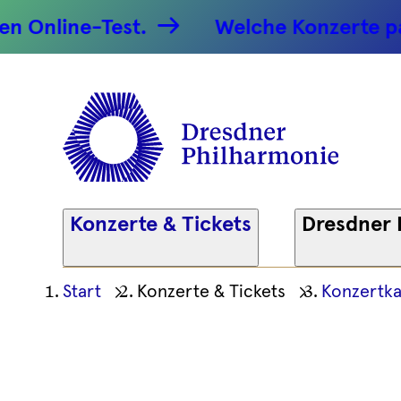
Cellokonz
nline-Test.
Welche Konzerte passe
30.08.202
Dresdner
Philharm
Konzerte & Tickets
Dresdner 
Ihre
Start
Konzerte & Tickets
Konzertka
aktuelle
Position