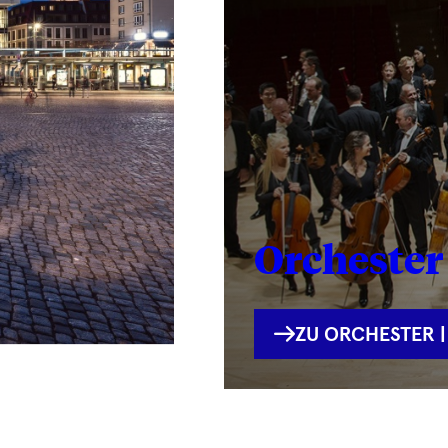
Orchester 
INTERNE
ZU ORCHESTER |
VERLINKUNG