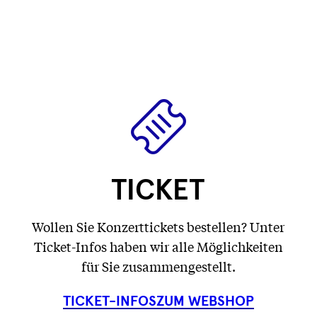
wird
wird
Text
)
wird
geladen
geladen
wird
geladen
...
...
geladen
...
...
TICKET
Wollen Sie Konzerttickets bestellen? Unter
Ticket-Infos haben wir alle Möglichkeiten
für Sie zusammengestellt.
TICKET-INFOS
ZUM WEBSHOP