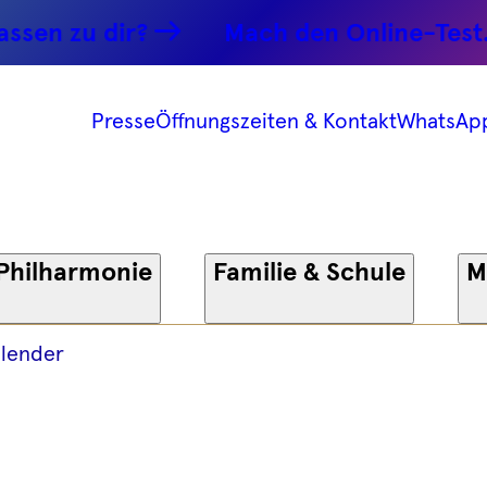
ert -
n zu dir?
Mach den Online-Test.
5 -
Presse
Öffnungszeiten & Kontakt
WhatsAp
onie
Philharmonie
Familie & Schule
M
lender