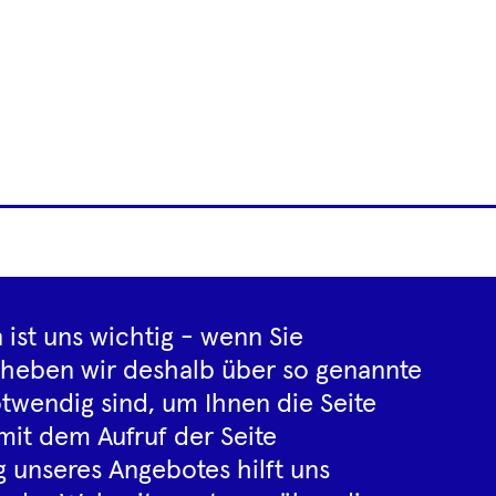
Footer
letter
Impressum
Datenschutz­inf
Navigation
 ist uns wichtig - wenn Sie
rheben wir deshalb über so genannte
twendig sind, um Ihnen die Seite
Instagram
YouTube
Tiktok
Facebook
Spotify
mit dem Aufruf der Seite
 unseres Angebotes hilft uns