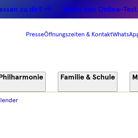
-
n zu dir?
Mach den Online-Test.
 -
Presse
Öffnungszeiten & Kontakt
WhatsAp
onie
Philharmonie
Familie & Schule
M
lender