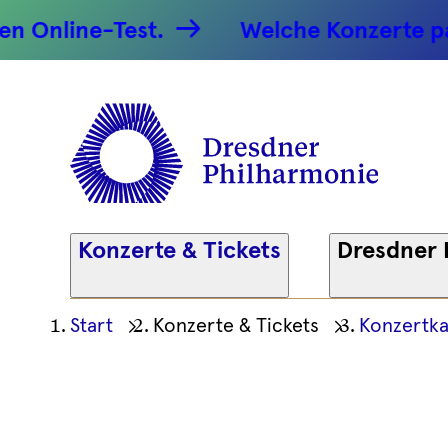
Gershwin 
nline-Test.
Welche Konzerte passe
12.04.2026
Dresdner
Philharm
Konzerte & Tickets
Dresdner 
Ihre
Start
Konzerte & Tickets
Konzertka
aktuelle
Position