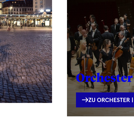
Orchester 
INTERNE
ZU ORCHESTER |
VERLINKUNG