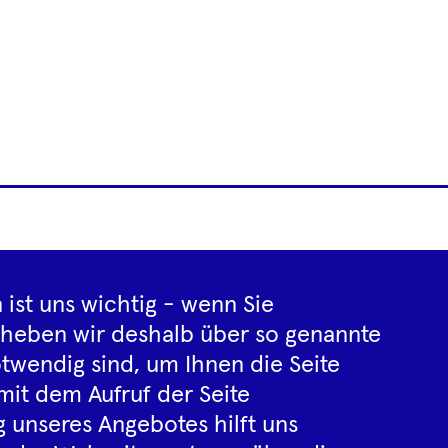
Footer
letter
Impressum
Datenschutz­inf
Navigation
 ist uns wichtig - wenn Sie
rheben wir deshalb über so genannte
twendig sind, um Ihnen die Seite
Instagram
YouTube
Tiktok
Facebook
Spotify
mit dem Aufruf der Seite
 unseres Angebotes hilft uns