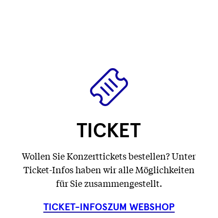
wird
wird
Text
)
wird
geladen
geladen
wird
geladen
...
...
geladen
...
...
TICKET
Wollen Sie Konzerttickets bestellen? Unter
Ticket-Infos haben wir alle Möglichkeiten
für Sie zusammengestellt.
TICKET-INFOS
ZUM WEBSHOP