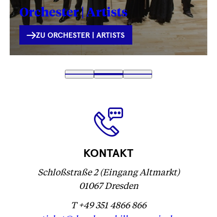
Orchester | Artists
INTERNE
ZU ORCHESTER | ARTISTS
VERLINKUNG
Text
1
Text
2
(
Text
3
wird
wird
Text
)
wird
geladen
geladen
wird
geladen
...
...
geladen
...
...
KONTAKT
Schloßstraße 2 (Eingang Altmarkt)
01067 Dresden
T +49 351 4866 866