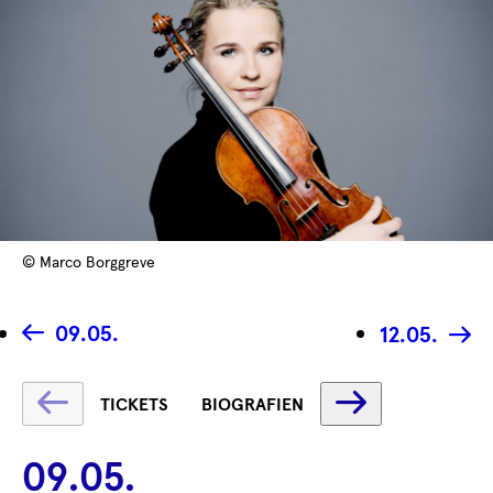
© Marco Borggreve
09.05.
12.05.
Text
Text
TICKETS
BIOGRAFIEN
wird
wird
geladen
geladen
09.05.