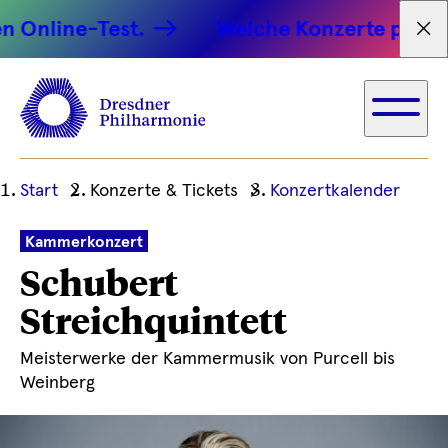
line-Test.
Welche Konzerte passen zu 
Tex
Ihre
Start
Konzerte & Tickets
Konzertkalender
aktuelle
Position
Kammerkonzert
Schubert
Streichquintett
Meisterwerke der Kammermusik von Purcell bis
Weinberg