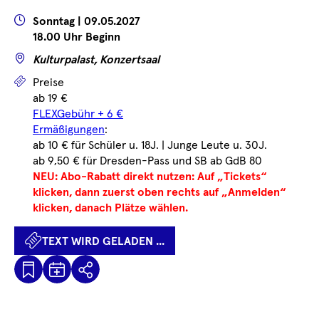
...
...
Wann
Sonntag | 09.05.2027
18.00 Uhr Beginn
Wo
Kulturpalast, Konzertsaal
Preise
Preise
ab 19 €
FLEXGebühr + 6 €
Ermäßigungen
:
ab 10 € für Schüler u. 18J. | Junge Leute u. 30J.
ab 9,50 € für Dresden-Pass und SB ab GdB 80
NEU: Abo-Rabatt direkt nutzen: Auf „Tickets“
klicken, dann zuerst oben rechts auf „Anmelden“
klicken, danach Plätze wählen.
TEXT WIRD GELADEN ...
Kalenderdatei
Text
Teilen
Herunterladen
wird
geladen