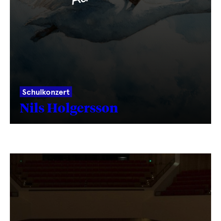
Schulkonzert
Nils Holgersson
Text
wird
geladen
...