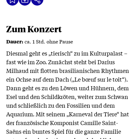
Kalenderdatei
Text
Teilen
Herunterladen
wird
geladen
...
Zum Konzert
ca. 1 Std. ohne Pause
Dauer:
Diesmal geht es „tierisch“ zu im Kulturpalast –
fast wie im Zoo. Zunächst steht bei Darius
Milhaud mit flotten brasilianischen Rhythmen
ein Ochse auf dem Dach („Le bœuf sur le toit“).
Dann geht es zu den Löwen und Hühnern, dem
Esel und den Schildkröten, weiter zum Schwan
und schließlich zu den Fossilien und dem
Aquarium. Mit seinem „Karneval der Tiere“ hat
der französische Komponist Camille Saint-
Saëns ein buntes Spiel für die ganze Familie