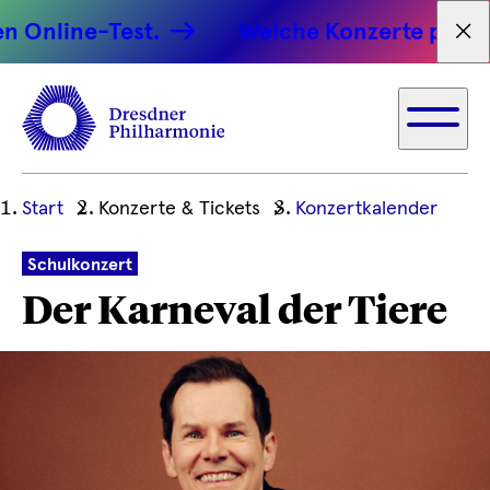
line-Test.
Welche Konzerte passen zu 
Tex
Ihre
Start
Konzerte & Tickets
Konzertkalender
aktuelle
Position
Schulkonzert
Der Karneval der Tiere