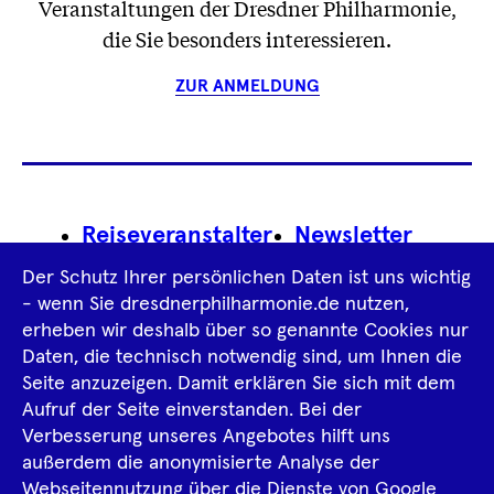
Veranstaltungen der Dresdner Philharmonie,
die Sie besonders interessieren.
ZUR ANMELDUNG
Footer
Reiseveranstalter
Newsletter
Navigation
Der Schutz Ihrer persönlichen Daten ist uns wichtig
Impressum
- wenn Sie dresdnerphilharmonie.de nutzen,
erheben wir deshalb über so genannte Cookies nur
Datenschutz­information
AGB
Daten, die technisch notwendig sind, um Ihnen die
Seite anzuzeigen. Damit erklären Sie sich mit dem
Intern
Aufruf der Seite einverstanden. Bei der
Verbesserung unseres Angebotes hilft uns
außerdem die anonymisierte Analyse der
Tiktok
Facebook
Instagram
Spotify
YouTube
Webseitennutzung über die Dienste von Google