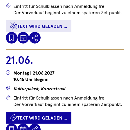
Preise
Eintritt für Schulklassen nach Anmeldung frei
Der Vorverkauf beginnt zu einem späteren Zeitpunkt.
TEXT WIRD GELADEN ...
Kalenderdatei
Text
Teilen
Herunterladen
wird
geladen
21.06.
...
Wann
Montag | 21.06.2027
10.45 Uhr Beginn
Wo
Kulturpalast, Konzertsaal
Preise
Eintritt für Schulklassen nach Anmeldung frei
Der Vorverkauf beginnt zu einem späteren Zeitpunkt.
TEXT WIRD GELADEN ...