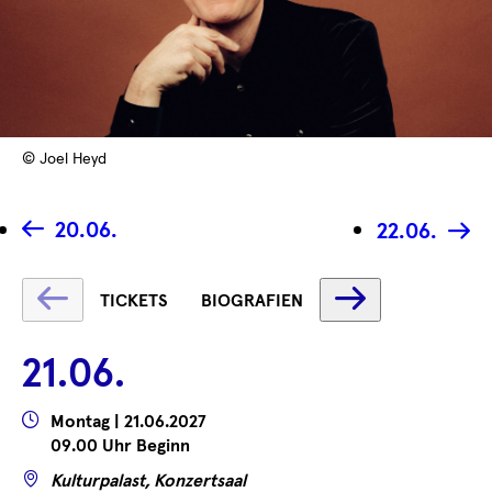
© Joel Heyd
20.06.
22.06.
Text
Text
TICKETS
BIOGRAFIEN
wird
wird
geladen
geladen
21.06.
...
...
Wann
Montag | 21.06.2027
09.00 Uhr Beginn
Wo
Kulturpalast, Konzertsaal