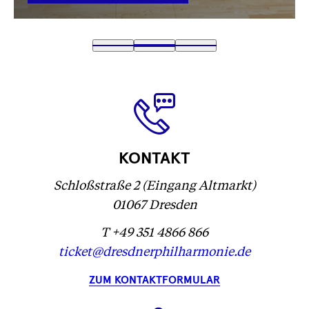
VERLINKUNG
Text
1
Text
2
(
Text
3
wird
wird
Text
)
wird
geladen
geladen
wird
geladen
...
...
geladen
...
...
KONTAKT
Schloßstraße 2 (Eingang Altmarkt)
01067 Dresden
T +49 351 4866 866
ticket@dresdnerphilharmonie.de
ZUM KONTAKTFORMULAR