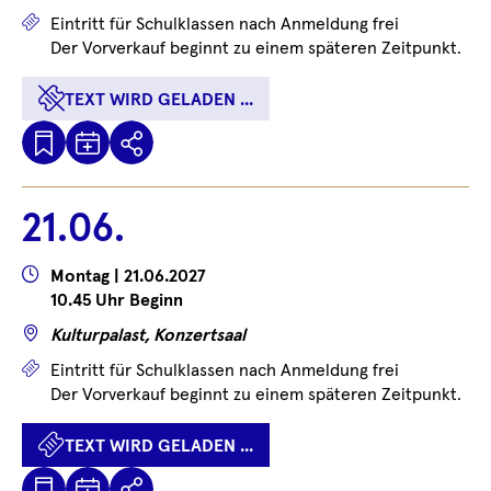
Preise
Eintritt für Schulklassen nach Anmeldung frei
Der Vorverkauf beginnt zu einem späteren Zeitpunkt.
TEXT WIRD GELADEN ...
Kalenderdatei
Text
Teilen
Herunterladen
wird
geladen
21.06.
...
Wann
Montag | 21.06.2027
10.45 Uhr Beginn
Wo
Kulturpalast, Konzertsaal
Preise
Eintritt für Schulklassen nach Anmeldung frei
Der Vorverkauf beginnt zu einem späteren Zeitpunkt.
TEXT WIRD GELADEN ...