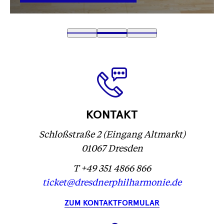
VERLINKUNG
Text
1
Text
2
(
Text
3
wird
wird
Text
)
wird
geladen
geladen
wird
geladen
...
...
geladen
...
...
KONTAKT
Schloßstraße 2 (Eingang Altmarkt)
01067 Dresden
T +49 351 4866 866
ticket@dresdnerphilharmonie.de
ZUM KONTAKTFORMULAR