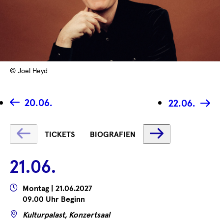
© Joel Heyd
20.06.
22.06.
Text
Text
TICKETS
BIOGRAFIEN
wird
wird
geladen
geladen
21.06.
...
...
Wann
Montag | 21.06.2027
09.00 Uhr Beginn
Wo
Kulturpalast, Konzertsaal