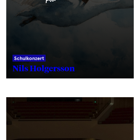
Schulkonzert
Nils Holgersson
Text
wird
geladen
...