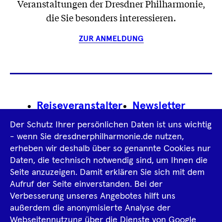
Veranstaltungen der Dresdner Philharmonie,
die Sie besonders interessieren.
ZUR ANMELDUNG
Footer
Reiseveranstalter
Newsletter
Navigation
Der Schutz Ihrer persönlichen Daten ist uns wichtig
Impressum
- wenn Sie dresdnerphilharmonie.de nutzen,
erheben wir deshalb über so genannte Cookies nur
Datenschutz­information
AGB
Daten, die technisch notwendig sind, um Ihnen die
Seite anzuzeigen. Damit erklären Sie sich mit dem
Intern
Aufruf der Seite einverstanden. Bei der
Verbesserung unseres Angebotes hilft uns
außerdem die anonymisierte Analyse der
Tiktok
Facebook
Instagram
Spotify
YouTube
Webseitennutzung über die Dienste von Google