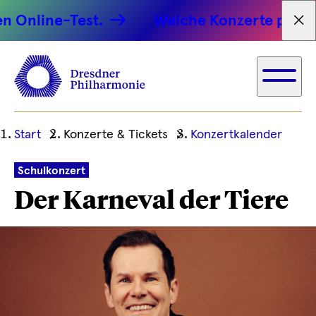
line-Test.
Welche Konzerte passen zu 
Tex
Ihre
Start
Konzerte & Tickets
Konzertkalender
aktuelle
Position
Schulkonzert
Der Karneval der Tiere