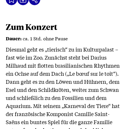
Kalenderdatei
Text
Teilen
Herunterladen
wird
geladen
...
Zum Konzert
ca. 1 Std. ohne Pause
Dauer:
Diesmal geht es „tierisch“ zu im Kulturpalast –
fast wie im Zoo. Zunächst steht bei Darius
Milhaud mit flotten brasilianischen Rhythmen
ein Ochse auf dem Dach („Le bœuf sur le toit“).
Dann geht es zu den Löwen und Hühnern, dem
Esel und den Schildkröten, weiter zum Schwan
und schließlich zu den Fossilien und dem
Aquarium. Mit seinem „Karneval der Tiere“ hat
der französische Komponist Camille Saint-
Saëns ein buntes Spiel für die ganze Familie