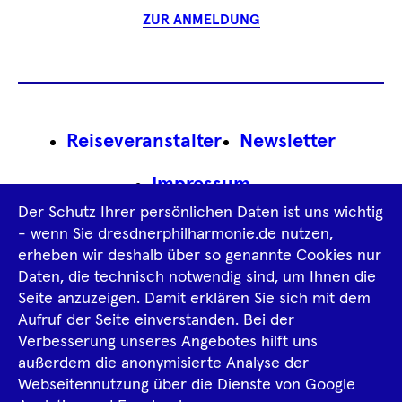
ZUR ANMELDUNG
Footer
Reiseveranstalter
Newsletter
Navigation
Impressum
Der Schutz Ihrer persönlichen Daten ist uns wichtig
Datenschutz­information
AGB
- wenn Sie dresdnerphilharmonie.de nutzen,
erheben wir deshalb über so genannte Cookies nur
Intern
Daten, die technisch notwendig sind, um Ihnen die
Seite anzuzeigen. Damit erklären Sie sich mit dem
Aufruf der Seite einverstanden. Bei der
Tiktok
Facebook
Instagram
Spotify
YouTube
Verbesserung unseres Angebotes hilft uns
außerdem die anonymisierte Analyse der
Webseitennutzung über die Dienste von Google