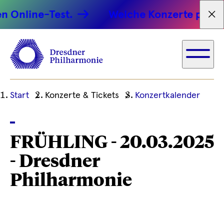
 Online-Test.
Welche Konzerte passen 
Tex
Ihre
Start
Konzerte & Tickets
Konzertkalender
aktuelle
Position
FRÜHLING - 20.03.2025
- Dresdner
Philharmonie