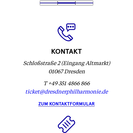
Text
1
Text
2
(
Text
3
wird
wird
Text
)
wird
geladen
geladen
wird
geladen
...
...
geladen
...
...
KONTAKT
Schloßstraße 2 (Eingang Altmarkt)
01067 Dresden
T +49 351 4866 866
ticket@dresdnerphilharmonie.de
ZUM KONTAKTFORMULAR