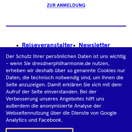
ZUR ANMELDUNG
Footer
Reiseveranstalter
Newsletter
Navigation
Der Schutz Ihrer persönlichen Daten ist uns wichtig
Impressum
- wenn Sie dresdnerphilharmonie.de nutzen,
erheben wir deshalb über so genannte Cookies nur
Datenschutz­information
AGB
Daten, die technisch notwendig sind, um Ihnen die
Seite anzuzeigen. Damit erklären Sie sich mit dem
Intern
Aufruf der Seite einverstanden. Bei der
Verbesserung unseres Angebotes hilft uns
außerdem die anonymisierte Analyse der
Tiktok
Facebook
Instagram
Spotify
YouTube
Webseitennutzung über die Dienste von Google
Ka
Analytics und Facebook.
Sh