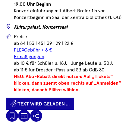
19.00 Uhr Beginn
Konzerteinführung mit Albert Breier 1 h vor
Konzertbeginn im Saal der Zentralbibliothek (1. OG)
Wo
Kulturpalast, Konzertsaal
Preise
Preise
ab 64 | 53 | 45 | 39 | 29 | 22 €
FLEXGebühr + 6 €
Ermäßigungen
:
ab 10 € für Schüler u. 18J. | Junge Leute u. 30J.
ab 11 € für Dresden-Pass und SB ab GdB 80
NEU: Abo-Rabatt direkt nutzen: Auf „Tickets“
klicken, dann zuerst oben rechts auf „Anmelden“
klicken, danach Plätze wählen.
TEXT WIRD GELADEN ...
Kalenderdatei
Text
Teilen
Herunterladen
wird
geladen