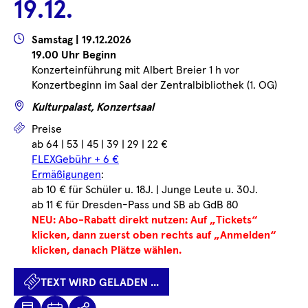
19.12.
...
Wann
Samstag | 19.12.2026
19.00 Uhr Beginn
Konzerteinführung mit Albert Breier 1 h vor
Konzertbeginn im Saal der Zentralbibliothek (1. OG)
Wo
Kulturpalast, Konzertsaal
Preise
Preise
ab 64 | 53 | 45 | 39 | 29 | 22 €
FLEXGebühr + 6 €
Ermäßigungen
:
ab 10 € für Schüler u. 18J. | Junge Leute u. 30J.
ab 11 € für Dresden-Pass und SB ab GdB 80
NEU: Abo-Rabatt direkt nutzen: Auf „Tickets“
klicken, dann zuerst oben rechts auf „Anmelden“
klicken, danach Plätze wählen.
TEXT WIRD GELADEN ...