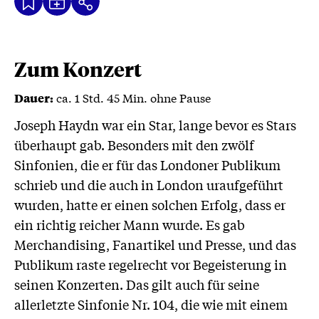
Kalenderdatei
Text
Teilen
Herunterladen
wird
geladen
...
Zum Konzert
ca. 1 Std. 45 Min. ohne Pause
Dauer:
Joseph Haydn war ein Star, lange bevor es Stars
überhaupt gab. Besonders mit den zwölf
Sinfonien, die er für das Londoner Publikum
schrieb und die auch in London uraufgeführt
wurden, hatte er einen solchen Erfolg, dass er
ein richtig reicher Mann wurde. Es gab
Merchandising, Fanartikel und Presse, und das
Publikum raste regelrecht vor Begeisterung in
seinen Konzerten. Das gilt auch für seine
allerletzte Sinfonie Nr. 104, die wie mit einem