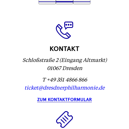
Text
1
Text
2
(
Text
3
wird
wird
Text
)
wird
geladen
geladen
wird
geladen
...
...
geladen
...
...
KONTAKT
Schloßstraße 2 (Eingang Altmarkt)
01067 Dresden
T +49 351 4866 866
ticket@dresdnerphilharmonie.de
ZUM KONTAKTFORMULAR