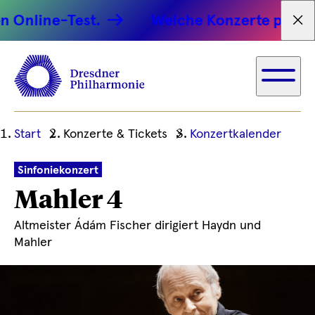
line-Test.
Welche Konzerte passen zu 
Tex
Ihre
Start
Konzerte & Tickets
Konzertkalender
aktuelle
Position
Sinfoniekonzert
Mahler 4
Altmeister Ádám Fischer dirigiert Haydn und
Mahler