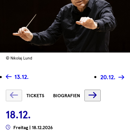
© Nikolaj Lund
13.12.
20.12.
Text
Text
TICKETS
BIOGRAFIEN
wird
wird
geladen
geladen
18.12.
...
...
Wann
Freitag | 18.12.2026