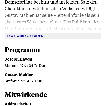
Donnerschlag beginnt und im letzten Satz den
Charakter eines böhmischen Volksliedes trägt.
Gustav Mahler hat seine Vierte Sinfonie als sein
„heiterstes Werk“ bezeichnet. Das Publikum der
Uraufführung fand sie fast zu einfach für Mahler
und nahm die elegante Oberfläche nicht ernst –
TEXT WIRD GELADEN ...
ihre Abgründigkeit verstand man erst später:
Der „Himmel“ in Mahlers 4. Sinfonie ist kein
Programm
erhabener Jenseitsraum, sondern eine kindlich-
Joseph Haydn
naive Vision des Paradieses. Ausgehend vom
Sinfonie Nr. 104 D-Dur
Wunderhorn-Lied „Das himmlische Leben“
zeichnet Mahler eine helle, durchsichtige
Gustav Mahler
Sinfonie Nr. 4 G-Dur
Klangwelt voller Ironie, Einfachheit und sanfter
Entrückung, in der Unschuld und leiser Zweifel
Mitwirkende
nebeneinander bestehen.
Ádám Fischer