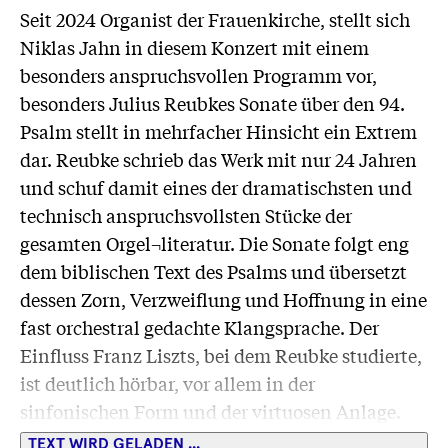
Seit 2024 Organist der Frauenkirche, stellt sich
Niklas Jahn in diesem Konzert mit einem
besonders anspruchsvollen Programm vor,
besonders Julius Reubkes Sonate über den 94.
Psalm stellt in mehrfacher Hinsicht ein Extrem
dar. Reubke schrieb das Werk mit nur 24 Jahren
und schuf damit eines der dramatischsten und
technisch anspruchsvollsten Stücke der
gesamten Orgel¬literatur. Die Sonate folgt eng
dem biblischen Text des Psalms und übersetzt
dessen Zorn, Verzweiflung und Hoffnung in eine
fast orchestral gedachte Klangsprache. Der
Einfluss Franz Liszts, bei dem Reubke studierte,
ist deutlich hörbar, vor allem in der
sinfonischen Form und der virtuosen Anlage.
Gleichzeitig verlangt das Werk vom Organisten
TEXT WIRD GELADEN ...