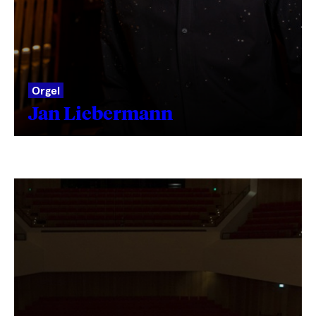
Orgel
Jan Liebermann
Text
wird
geladen
...