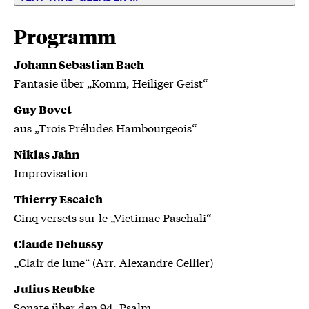
enorme körperliche und mentale Kontrolle. Dass
Reubke nur zwei Jahre später starb, verleiht der
Programm
Sonate zusätzlich den Charakter eines
Johann Sebastian Bach
singulären, kaum wiederholbaren
Fantasie über „Komm, Heiliger Geist“
Ausnahmewerks.
Guy Bovet
aus „Trois Préludes Hambourgeois“
Auf Einladung der Dresdner Philharmonie
Niklas Jahn
Improvisation
Thierry Escaich
Cinq versets sur le „Victimae Paschali“
Claude Debussy
„Clair de lune“ (Arr. Alexandre Cellier)
Julius Reubke
Sonate über den 94. Psalm