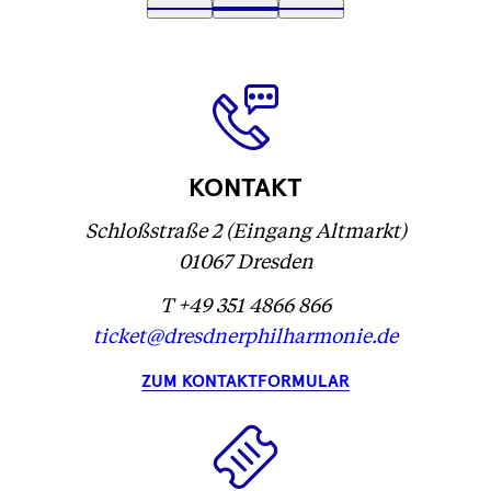
Text
1
Text
2
(
Text
3
wird
wird
Text
)
wird
geladen
geladen
wird
geladen
...
...
geladen
...
...
KONTAKT
Schloßstraße 2 (Eingang Altmarkt)
01067 Dresden
T +49 351 4866 866
ticket@dresdnerphilharmonie.de
ZUM KONTAKTFORMULAR