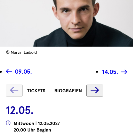
© Marvin Laibold
09.05.
14.05.
Text
Text
TICKETS
BIOGRAFIEN
wird
wird
geladen
geladen
12.05.
...
...
Wann
Mittwoch | 12.05.2027
20.00 Uhr Beginn