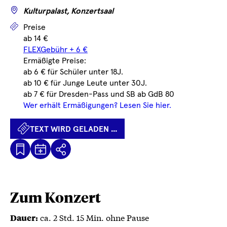
Wo
Kulturpalast, Konzertsaal
Preise
Preise
ab 14 €
FLEXGebühr + 6 €
Ermäßigte Preise:
ab 6 € für Schüler unter 18J.
ab 10 € für Junge Leute unter 30J.
ab 7 € für Dresden-Pass und SB ab GdB 80
Wer erhält Ermäßigungen? Lesen Sie hier.
TEXT WIRD GELADEN ...
Kalenderdatei
Text
Teilen
Herunterladen
wird
geladen
...
Zum Konzert
ca. 2 Std. 15 Min. ohne Pause
Dauer: