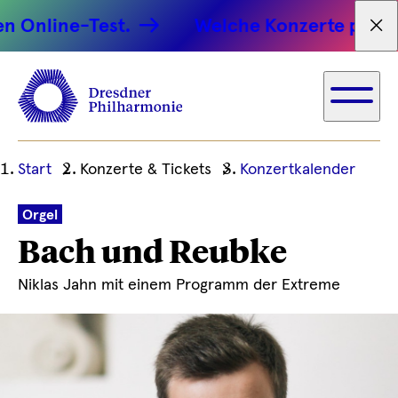
line-Test.
Welche Konzerte passen zu 
Tex
Ihre
Start
Konzerte & Tickets
Konzertkalender
aktuelle
Position
Orgel
Bach und Reubke
Niklas Jahn mit einem Programm der Extreme