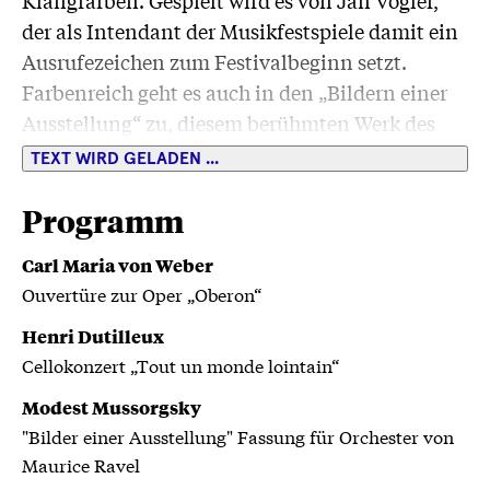
Klangfarben. Gespielt wird es von Jan Vogler,
der als Intendant der Musikfestspiele damit ein
Ausrufezeichen zum Festivalbeginn setzt.
Farbenreich geht es auch in den „Bildern einer
Ausstellung“ zu, diesem berühmten Werk des
Russen Modest Mussorgski, in dem er mit dem
TEXT WIRD GELADEN ...
Klangpinsel Gemälde nachzeichnet. Ein
Ohrenschmaus, den unsere erste Gastdirigentin
Programm
Tabita Berglund vom Pult aus leitet.
Carl Maria von Weber
Ouvertüre zur Oper „Oberon“
Henri Dutilleux
Cellokonzert „Tout un monde lointain“
Modest Mussorgsky
"Bilder einer Ausstellung" Fassung für Orchester von
Maurice Ravel