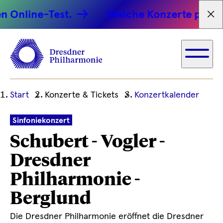
nline-Test.
Welche Konzerte passen zu
Tex
Ihre
Start
Konzerte & Tickets
Konzertkalender
aktuelle
Position
Sinfoniekonzert
Schubert - Vogler -
Dresdner
Philharmonie -
Berglund
Die Dresdner Philharmonie eröffnet die Dresdner