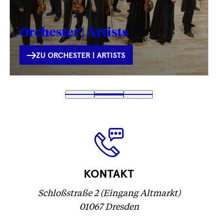
Orchester | Artists
INTERNE
ZU ORCHESTER | ARTISTS
VERLINKUNG
Text
1
Text
2
(
Text
3
wird
wird
Text
)
wird
geladen
geladen
wird
geladen
...
...
geladen
...
...
KONTAKT
Schloßstraße 2 (Eingang Altmarkt)
01067 Dresden