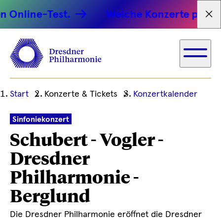
line-Test.
Welche Konzerte passen zu 
Tex
Ihre
Start
Konzerte & Tickets
Konzertkalender
aktuelle
Position
Sinfoniekonzert
Schubert - Vogler -
Dresdner
Philharmonie -
Berglund
Die Dresdner Philharmonie eröffnet die Dresdner