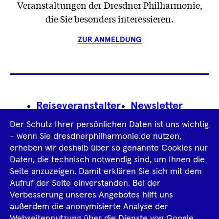
Veranstaltungen der Dresdner Philharmonie,
die Sie besonders interessieren.
ZUR ANMELDUNG
Footer
Reiseveranstalter
Newsletter
Navigation
Der Schutz Ihrer persönlichen Daten ist uns wichtig
Impressum
- wenn Sie dresdnerphilharmonie.de nutzen,
erheben wir deshalb über so genannte Cookies nur
Datenschutz­information
AGB
Daten, die technisch notwendig sind, um Ihnen die
Seite anzuzeigen. Damit erklären Sie sich mit dem
Intern
Aufruf der Seite einverstanden. Bei der
Verbesserung unseres Angebotes hilft uns
außerdem die anonymisierte Analyse der
Tiktok
Facebook
Instagram
Spotify
YouTube
Webseitennutzung über die Dienste von Google