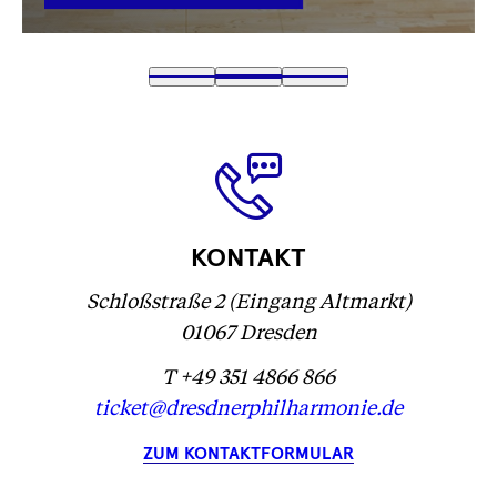
VERLINKUNG
Text
1
Text
2
(
Text
3
wird
wird
Text
)
wird
geladen
geladen
wird
geladen
...
...
geladen
...
...
KONTAKT
Schloßstraße 2 (Eingang Altmarkt)
01067 Dresden
T +49 351 4866 866
ticket@dresdnerphilharmonie.de
ZUM KONTAKTFORMULAR