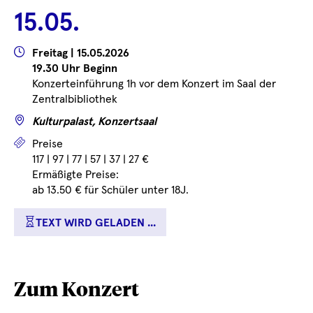
geladen
geladen
15.05.
...
...
Wann
Freitag | 15.05.2026
19.30 Uhr Beginn
Konzerteinführung 1h vor dem Konzert im Saal der
Zentralbibliothek
Wo
Kulturpalast, Konzertsaal
Preise
Preise
117 | 97 | 77 | 57 | 37 | 27 €
Ermäßigte Preise:
ab 13.50 € für Schüler unter 18J.
TEXT WIRD GELADEN ...
Zum Konzert