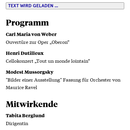
Russen Modest Mussorgski, in dem er mit dem
TEXT WIRD GELADEN ...
Klangpinsel Gemälde nachzeichnet. Ein
Ohrenschmaus, den unsere erste Gastdirigentin
Programm
Tabita Berglund vom Pult aus leitet.
Carl Maria von Weber
Ouvertüre zur Oper „Oberon“
Henri Dutilleux
Cellokonzert „Tout un monde lointain“
Modest Mussorgsky
"Bilder einer Ausstellung" Fassung für Orchester von
Maurice Ravel
Mitwirkende
Tabita Berglund
Dirigentin