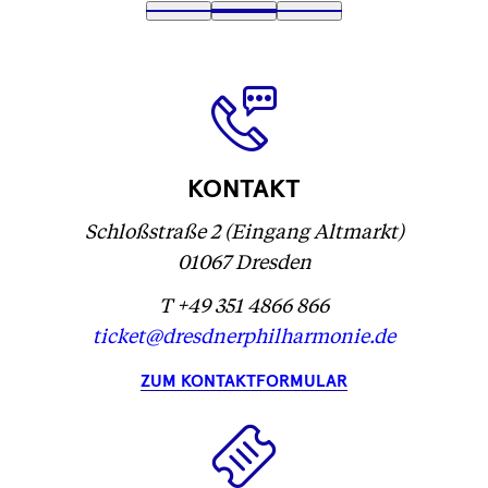
Text
1
Text
2
(
Text
3
wird
wird
Text
)
wird
geladen
geladen
wird
geladen
...
...
geladen
...
...
KONTAKT
Schloßstraße 2 (Eingang Altmarkt)
01067 Dresden
T +49 351 4866 866
ticket@dresdnerphilharmonie.de
ZUM KONTAKTFORMULAR