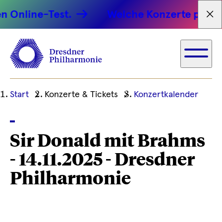
 Online-Test.
Welche Konzerte passen 
Tex
Ihre
Start
Konzerte & Tickets
Konzertkalender
aktuelle
Position
Sir Donald mit Brahms
- 14.11.2025 - Dresdner
Philharmonie