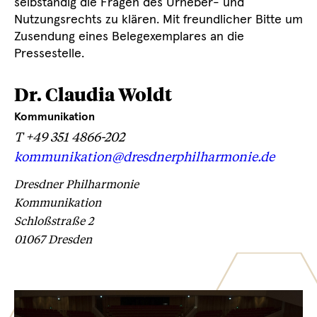
selbständig die Fragen des Urheber- und
Nutzungsrechts zu klären. Mit freundlicher Bitte um
Zusendung eines Belegexemplares an die
Pressestelle.
Dr. Claudia Woldt
Kommunikation
T +49 351 4866-202
Externer
kommunikation@dresdnerphilharmonie.de
Link:
Dresdner Philharmonie
Kommunikation
Schloßstraße 2
01067 Dresden