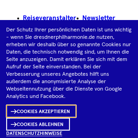
Footer
Reiseveranstalter
Newsletter
Navigation
Der Schutz Ihrer persönlichen Daten ist uns wichtig
Impressum
- wenn Sie dresdnerphilharmonie.de nutzen,
erheben wir deshalb über so genannte Cookies nur
Datenschutz­information
AGB
Daten, die technisch notwendig sind, um Ihnen die
Seite anzuzeigen. Damit erklären Sie sich mit dem
Intern
Aufruf der Seite einverstanden. Bei der
Verbesserung unseres Angebotes hilft uns
außerdem die anonymisierte Analyse der
Tiktok
Facebook
Instagram
Spotify
YouTube
Webseitennutzung über die Dienste von Google
Ka
Analytics und Facebook.
Sh
COOKIES AKZEPTIEREN
0
Inhalte
in
Me
Merklist
COOKIES ABLEHNEN
DATENSCHUTZHINWEISE
Ko