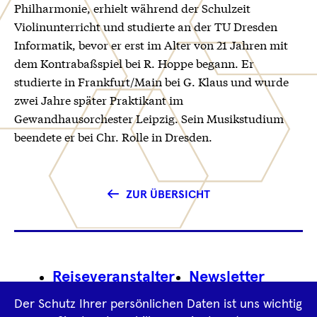
Philharmonie, erhielt während der Schulzeit
Violinunterricht und studierte an der TU Dresden
Informatik, bevor er erst im Alter von 21 Jahren mit
dem Kontrabaßspiel bei R. Hoppe begann. Er
studierte in Frankfurt/Main bei G. Klaus und wurde
zwei Jahre später Praktikant im
Gewandhausorchester Leipzig. Sein Musikstudium
beendete er bei Chr. Rolle in Dresden.
ZUR ÜBERSICHT
Footer
Reiseveranstalter
Newsletter
Navigation
Der Schutz Ihrer persönlichen Daten ist uns wichtig
Impressum