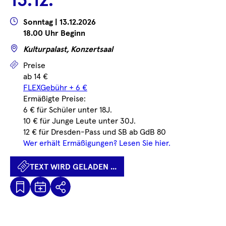
13.12.
...
...
Wann
Sonntag | 13.12.2026
18.00 Uhr Beginn
Wo
Kulturpalast, Konzertsaal
Preise
Preise
ab 14 €
FLEXGebühr + 6 €
Ermäßigte Preise:
6 € für Schüler unter 18J.
10 € für Junge Leute unter 30J.
12 € für Dresden-Pass und SB ab GdB 80
Wer erhält Ermäßigungen? Lesen Sie hier.
TEXT WIRD GELADEN ...
Kalenderdatei
Text
Teilen
Herunterladen
wird
geladen