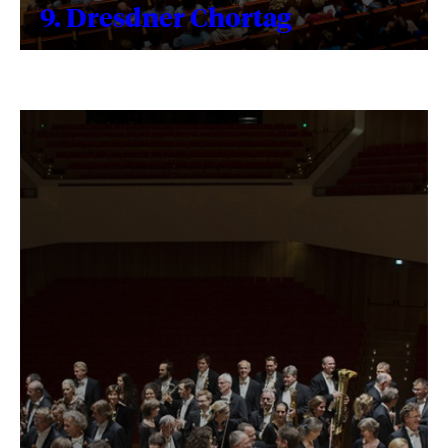
9. Dresdner Chortag
Text
wird
geladen
...