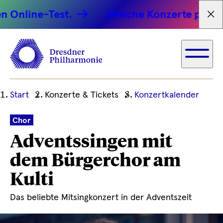
line-Test.
Welche Konzerte passen zu 
Tex
Ihre
Start
Konzerte & Tickets
Konzertkalender
aktuelle
Position
Chor
Adventssingen mit
dem Bürgerchor am
Kulti
Das beliebte Mitsingkonzert in der Adventszeit