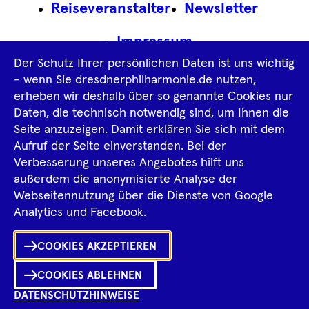
Footer
Reiseveranstalter
Newsletter
Navigation
Impressum
Der Schutz Ihrer persönlichen Daten ist uns wichtig
Datenschutz­information
AGB
- wenn Sie dresdnerphilharmonie.de nutzen,
erheben wir deshalb über so genannte Cookies nur
Intern
Daten, die technisch notwendig sind, um Ihnen die
Seite anzuzeigen. Damit erklären Sie sich mit dem
Aufruf der Seite einverstanden. Bei der
Tiktok
Facebook
Instagram
Spotify
YouTube
Verbesserung unseres Angebotes hilft uns
außerdem die anonymisierte Analyse der
Webseitennutzung über die Dienste von Google
Ka
Analytics und Facebook.
Sh
COOKIES AKZEPTIEREN
0
Inhalte
in
Me
Merklist
COOKIES ABLEHNEN
DATENSCHUTZHINWEISE
Ko