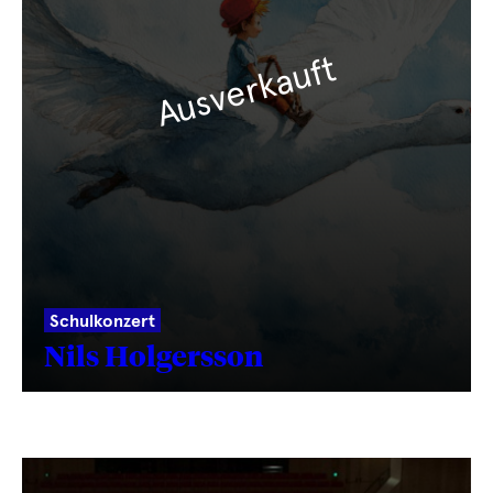
Ausverkauft
Schulkonzert
Nils Holgersson
Text