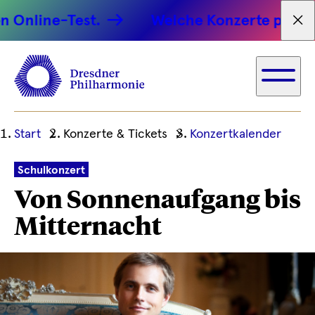
line-Test.
Welche Konzerte passen zu 
Tex
Ihre
Start
Konzerte & Tickets
Konzertkalender
aktuelle
Position
Schulkonzert
Von Sonnenaufgang bis
Mitternacht