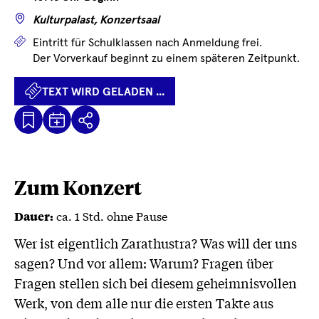
Wo
Kulturpalast, Konzertsaal
Preise
Eintritt für Schulklassen nach Anmeldung frei.
Der Vorverkauf beginnt zu einem späteren Zeitpunkt.
TEXT WIRD GELADEN ...
Kalenderdatei
Text
Teilen
Herunterladen
wird
geladen
...
Zum Konzert
ca. 1 Std. ohne Pause
Dauer:
Wer ist eigentlich Zarathustra? Was will der uns
sagen? Und vor allem: Warum? Fragen über
Fragen stellen sich bei diesem geheimnisvollen
Werk, von dem alle nur die ersten Takte aus