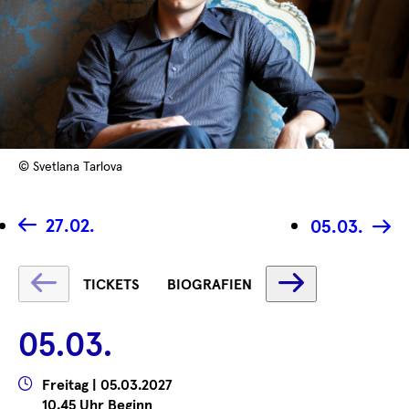
© Svetlana Tarlova
27.02.
05.03.
Text
Text
TICKETS
BIOGRAFIEN
wird
wird
geladen
geladen
05.03.
...
...
Wann
Freitag | 05.03.2027
10.45 Uhr Beginn