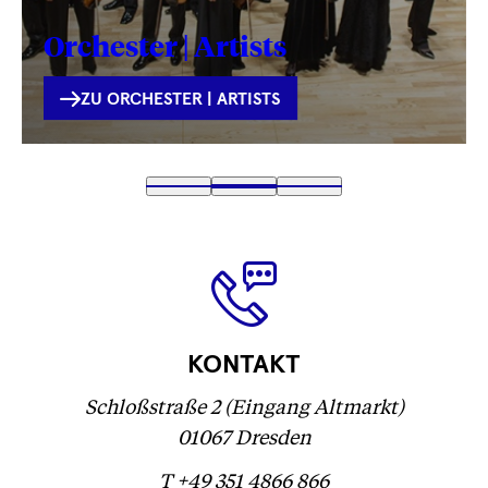
Orchester | Artists
INTERNE
ZU ORCHESTER | ARTISTS
VERLINKUNG
Text
1
Text
2
(
Text
3
wird
wird
Text
)
wird
geladen
geladen
wird
geladen
...
...
geladen
...
...
KONTAKT
Schloßstraße 2 (Eingang Altmarkt)
01067 Dresden
T +49 351 4866 866