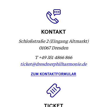
geladen
geladen
wird
geladen
...
...
geladen
...
...
KONTAKT
Schloßstraße 2 (Eingang Altmarkt)
01067 Dresden
T +49 351 4866 866
ticket@dresdnerphilharmonie.de
ZUM KONTAKTFORMULAR
TICKET