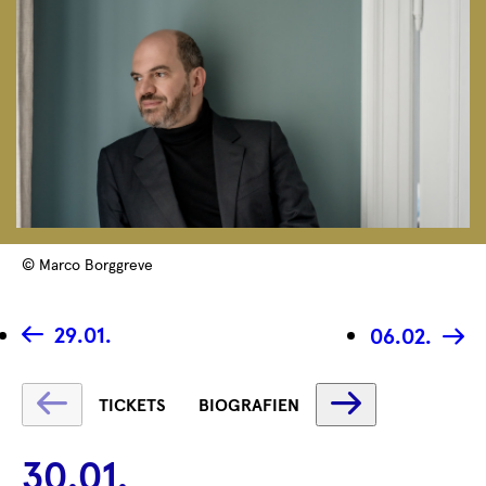
© Marco Borggreve
29.01.
06.02.
Text
Text
TICKETS
BIOGRAFIEN
wird
wird
geladen
geladen
30.01.