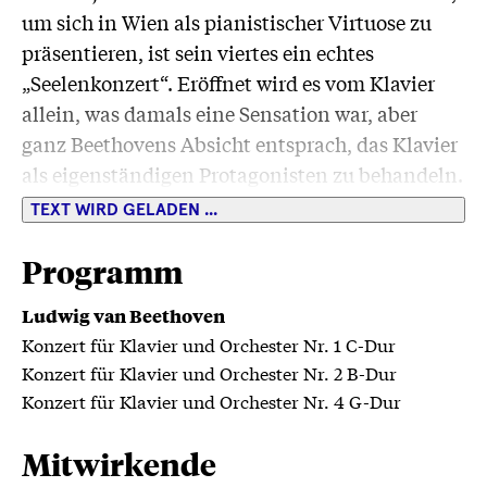
um sich in Wien als pianistischer Virtuose zu
präsentieren, ist sein viertes ein echtes
„Seelenkonzert“. Eröffnet wird es vom Klavier
allein, was damals eine Sensation war, aber
ganz Beethovens Absicht entsprach, das Klavier
als eigenständigen Protagonisten zu behandeln.
Wir setzen mit diesem Konzert unseren
TEXT WIRD GELADEN ...
Beethoven-Fokus anlässlich dessen 200.
Todestages fort.
Programm
Ludwig van Beethoven
Konzert für Klavier und Orchester Nr. 1 C-Dur
Konzert für Klavier und Orchester Nr. 2 B-Dur
Konzert für Klavier und Orchester Nr. 4 G-Dur
Mitwirkende