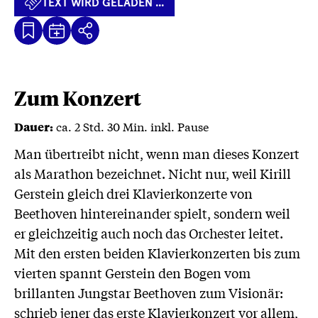
TEXT WIRD GELADEN ...
Kalenderdatei
Text
Teilen
Herunterladen
wird
geladen
...
Zum Konzert
ca. 2 Std. 30 Min. inkl. Pause
Dauer:
Man übertreibt nicht, wenn man dieses Konzert
als Marathon bezeichnet. Nicht nur, weil Kirill
Gerstein gleich drei Klavierkonzerte von
Beethoven hintereinander spielt, sondern weil
er gleichzeitig auch noch das Orchester leitet.
Mit den ersten beiden Klavierkonzerten bis zum
vierten spannt Gerstein den Bogen vom
brillanten Jungstar Beethoven zum Visionär:
schrieb jener das erste Klavierkonzert vor allem,