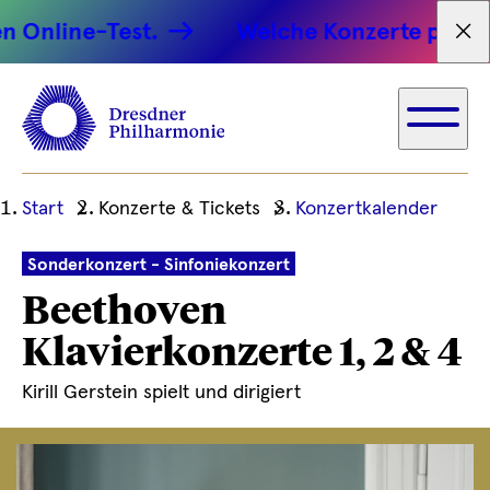
line-Test.
Welche Konzerte passen zu 
Tex
Ihre
Start
Konzerte & Tickets
Konzertkalender
aktuelle
Position
Sonderkonzert - Sinfoniekonzert
Beethoven
Klavierkonzerte 1, 2 & 4
Kirill Gerstein spielt und dirigiert