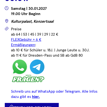
...
...
Wann
Samstag | 30.01.2027
19.00 Uhr Beginn
Wo
Kulturpalast, Konzertsaal
Preise
Preise
ab 64 | 53 | 45 | 39 | 29 | 22 €
FLEXGebühr + 6 €
Ermäßigungen
:
ab 10 € für Schüler u. 18J. | Junge Leute u. 30J.
ab 11 € für Dresden-Pass und SB ab GdB 80
Schreib uns auf WhatsApp oder Telegram. Alle Infos
dazu gibt es
hier.