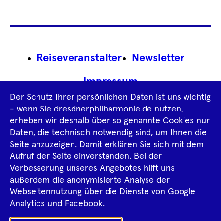
Footer
Reiseveranstalter
Newsletter
Navigation
Impressum
Der Schutz Ihrer persönlichen Daten ist uns wichtig
Datenschutz­information
AGB
- wenn Sie dresdnerphilharmonie.de nutzen,
erheben wir deshalb über so genannte Cookies nur
Intern
Daten, die technisch notwendig sind, um Ihnen die
Seite anzuzeigen. Damit erklären Sie sich mit dem
Aufruf der Seite einverstanden. Bei der
Tiktok
Facebook
Instagram
Spotify
YouTube
Verbesserung unseres Angebotes hilft uns
außerdem die anonymisierte Analyse der
Webseitennutzung über die Dienste von Google
Ka
Analytics und Facebook.
Sh