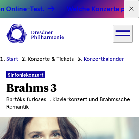
ine-Test.
Welche Konzerte passen zu 
Tex
Ihre
Start
Konzerte & Tickets
Konzertkalender
aktuelle
Position
Sinfoniekonzert
Brahms 3
Bartóks furioses 1. Klavierkonzert und Brahmssche
Romantik