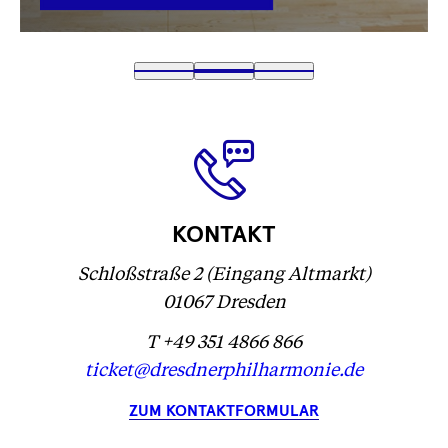
VERLINKUNG
Text
1
Text
2
(
Text
3
wird
wird
Text
)
wird
geladen
geladen
wird
geladen
...
...
geladen
...
...
KONTAKT
Schloßstraße 2 (Eingang Altmarkt)
01067 Dresden
T +49 351 4866 866
ticket@dresdnerphilharmonie.de
ZUM KONTAKTFORMULAR