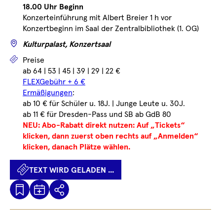
18.00 Uhr Beginn
Konzerteinführung mit Albert Breier 1 h vor
Konzertbeginn im Saal der Zentralbibliothek (1. OG)
Wo
Kulturpalast, Konzertsaal
Preise
Preise
ab 64 | 53 | 45 | 39 | 29 | 22 €
FLEXGebühr + 6 €
Ermäßigungen
:
ab 10 € für Schüler u. 18J. | Junge Leute u. 30J.
ab 11 € für Dresden-Pass und SB ab GdB 80
NEU: Abo-Rabatt direkt nutzen: Auf „Tickets“
klicken, dann zuerst oben rechts auf „Anmelden“
klicken, danach Plätze wählen.
TEXT WIRD GELADEN ...
Kalenderdatei
Text
Teilen
Herunterladen
wird
geladen