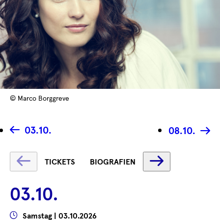
© Marco Borggreve
03.10.
08.10.
Text
Text
TICKETS
BIOGRAFIEN
wird
wird
geladen
geladen
03.10.
...
...
Wann
Samstag | 03.10.2026