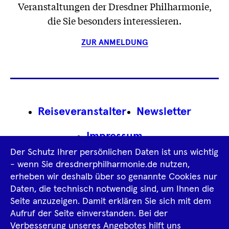
Veranstaltungen der Dresdner Philharmonie,
die Sie besonders interessieren.
ZUR ANMELDUNG
Footer
Reiseveranstalter
Newsletter
Navigation
Impressum
Der Schutz Ihrer persönlichen Daten ist uns wichtig
Datenschutz­information
AGB
- wenn Sie dresdnerphilharmonie.de nutzen,
erheben wir deshalb über so genannte Cookies nur
Intern
Daten, die technisch notwendig sind, um Ihnen die
Seite anzuzeigen. Damit erklären Sie sich mit dem
Aufruf der Seite einverstanden. Bei der
Tiktok
Facebook
Instagram
Spotify
YouTube
Verbesserung unseres Angebotes hilft uns