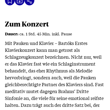
Kalenderdatei
Text
Teilen
Herunterladen
wird
geladen
...
Zum Konzert
ca. 1 Std. 45 Min. inkl. Pause
Dauer:
Mit Pauken und Klavier – Bartóks Erstes
Klavierkonzert kann man getrost als
Schlagzeugkonzert bezeichnen. Nicht nur, weil
er das Klavier fast wie ein Schlaginstrument
behandelt, das eher Rhythmus als Melodie
hervorbringt, sondern auch, weil die Pauken
gleichberechtigte Partner des Klaviers sind. Fast
meditativ mutet dagegen Brahms‘ Dritte
Sinfonie an, die viele für seine emotional reifste
halten. Dazu trägt auch der dritte Satz bei, der