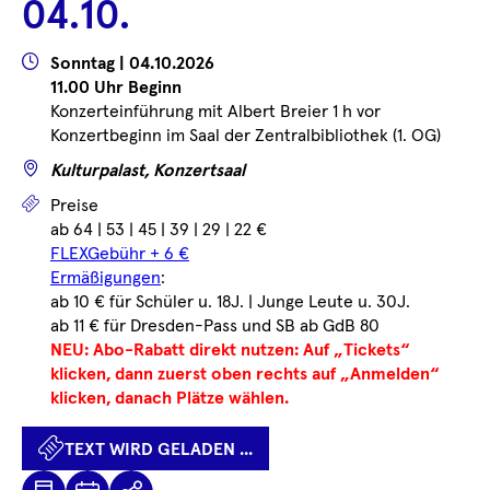
04.10.
...
Wann
Sonntag | 04.10.2026
11.00 Uhr Beginn
Konzerteinführung mit Albert Breier 1 h vor
Konzertbeginn im Saal der Zentralbibliothek (1. OG)
Wo
Kulturpalast, Konzertsaal
Preise
Preise
ab 64 | 53 | 45 | 39 | 29 | 22 €
FLEXGebühr + 6 €
Ermäßigungen
:
ab 10 € für Schüler u. 18J. | Junge Leute u. 30J.
ab 11 € für Dresden-Pass und SB ab GdB 80
NEU: Abo-Rabatt direkt nutzen: Auf „Tickets“
klicken, dann zuerst oben rechts auf „Anmelden“
klicken, danach Plätze wählen.
TEXT WIRD GELADEN ...