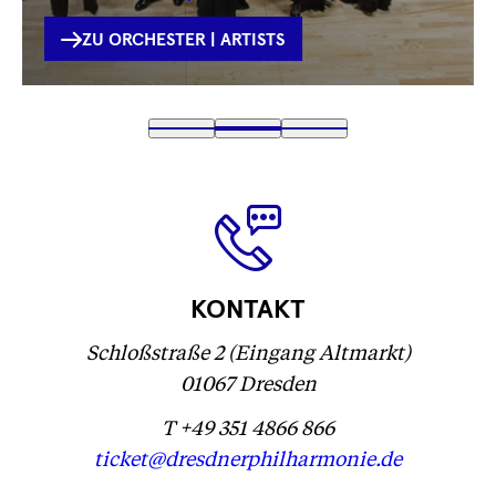
INTERNE
ZU ORCHESTER | ARTISTS
VERLINKUNG
Text
1
Text
2
(
Text
3
wird
wird
Text
)
wird
geladen
geladen
wird
geladen
...
...
geladen
...
...
KONTAKT
Schloßstraße 2 (Eingang Altmarkt)
01067 Dresden
T +49 351 4866 866
ticket@dresdnerphilharmonie.de