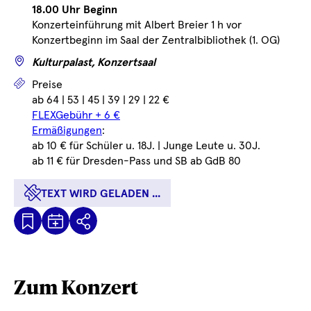
18.00 Uhr Beginn
Konzerteinführung mit Albert Breier 1 h vor
Konzertbeginn im Saal der Zentralbibliothek (1. OG)
Wo
Kulturpalast, Konzertsaal
Preise
Preise
ab 64 | 53 | 45 | 39 | 29 | 22 €
FLEXGebühr + 6 €
Ermäßigungen
:
ab 10 € für Schüler u. 18J. | Junge Leute u. 30J.
ab 11 € für Dresden-Pass und SB ab GdB 80
TEXT WIRD GELADEN ...
Kalenderdatei
Text
Teilen
Herunterladen
wird
geladen
...
Zum Konzert