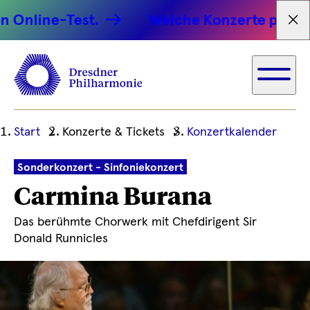
ine-Test.
Welche Konzerte passen zu 
Tex
Ihre
Start
Konzerte & Tickets
Konzertkalender
aktuelle
Position
Sonderkonzert - Sinfoniekonzert
Carmina Burana
Das berühmte Chorwerk mit Chefdirigent Sir
Donald Runnicles