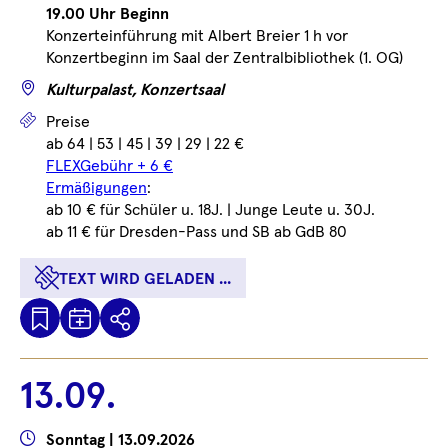
19.00 Uhr Beginn
Konzerteinführung mit Albert Breier 1 h vor
Konzertbeginn im Saal der Zentralbibliothek (1. OG)
Wo
Kulturpalast, Konzertsaal
Preise
Preise
ab 64 | 53 | 45 | 39 | 29 | 22 €
FLEXGebühr + 6 €
Ermäßigungen
:
ab 10 € für Schüler u. 18J. | Junge Leute u. 30J.
ab 11 € für Dresden-Pass und SB ab GdB 80
TEXT WIRD GELADEN ...
Kalenderdatei
Text
Teilen
Herunterladen
wird
geladen
13.09.
...
Wann
Sonntag | 13.09.2026