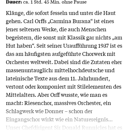
ca. 1 Std. 45 Min. ohne Pause
Dauer:
Klänge, die sofort fesseln und unter die Haut
gehen. Carl Orffs „Carmina Burana“ ist eines
jener seltenen Werke, die auch Menschen
begeistern, die sonst mit Klassik gar nichts „am
Hut haben“. Seit seiner Uraufführung 1937 ist es
das am häufigsten aufgeführte Chorwerk mit
Orchester weltweit. Dabei sind die Zutaten eher
massenuntauglich: mittelhochdeutsche und
lateinische Texte aus dem 11. Jahrhundert,
vertont oder komponiert mit Stilelementen des
Mittelalters. Aber Orff wusste, wie man es
macht: Riesenchor, massives Orchester, ein
Schlagwerk wie Donner – schon der
Eingangschor wirkt wie ein Naturereignis…
Unser Chefdirigent Sir Donald Runnicles hat es