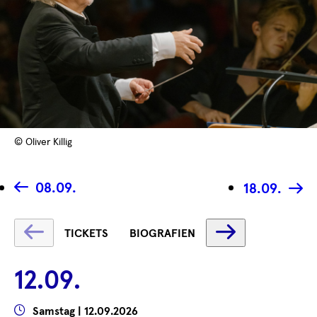
© Oliver Killig
08.09.
18.09.
Text
Text
TICKETS
BIOGRAFIEN
wird
wird
geladen
geladen
12.09.
...
...
Wann
Samstag | 12.09.2026