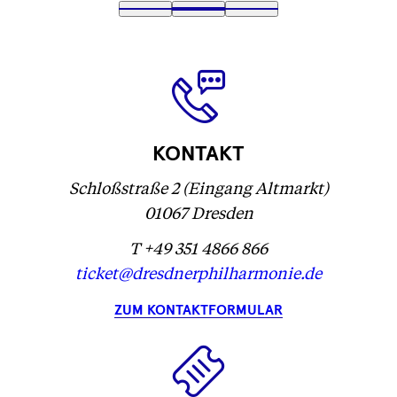
Text
1
Text
2
(
Text
3
wird
wird
Text
)
wird
geladen
geladen
wird
geladen
...
...
geladen
...
...
KONTAKT
Schloßstraße 2 (Eingang Altmarkt)
01067 Dresden
T +49 351 4866 866
ticket@dresdnerphilharmonie.de
ZUM KONTAKTFORMULAR