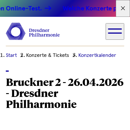
 Online-Test.
Welche Konzerte passen 
Tex
Ihre
Start
Konzerte & Tickets
Konzertkalender
aktuelle
Position
Bruckner 2 - 26.04.2026
- Dresdner
Philharmonie