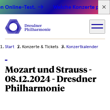
 Online-Test.
Welche Konzerte passen 
Tex
Ihre
Start
Konzerte & Tickets
Konzertkalender
aktuelle
Position
Mozart und Strauss -
08.12.2024 - Dresdner
Philharmonie