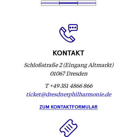
Text
1
Text
2
(
Text
3
wird
wird
Text
)
wird
geladen
geladen
wird
geladen
...
...
geladen
...
...
KONTAKT
Schloßstraße 2 (Eingang Altmarkt)
01067 Dresden
T +49 351 4866 866
ticket@dresdnerphilharmonie.de
ZUM KONTAKTFORMULAR