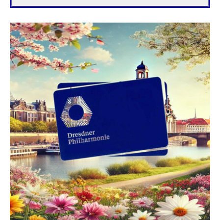
wir
gel
...