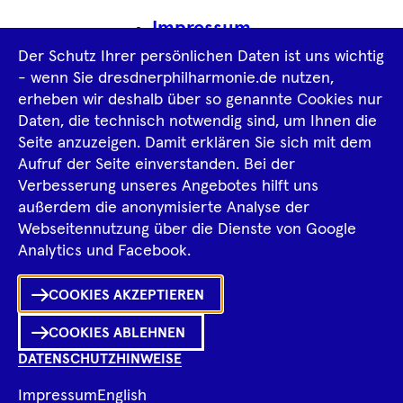
Navigation
Impressum
Der Schutz Ihrer persönlichen Daten ist uns wichtig
Datenschutz­information
AGB
- wenn Sie dresdnerphilharmonie.de nutzen,
erheben wir deshalb über so genannte Cookies nur
Intern
Daten, die technisch notwendig sind, um Ihnen die
Seite anzuzeigen. Damit erklären Sie sich mit dem
Aufruf der Seite einverstanden. Bei der
Tiktok
Facebook
Instagram
Spotify
YouTube
Verbesserung unseres Angebotes hilft uns
außerdem die anonymisierte Analyse der
Webseitennutzung über die Dienste von Google
Ka
Analytics und Facebook.
Sh
COOKIES AKZEPTIEREN
0
Inhalte
in
Me
Merklist
COOKIES ABLEHNEN
DATENSCHUTZHINWEISE
Ko
© 2026 Dresdner Philharmonie
Impressum
English