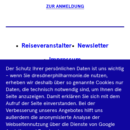
ZUR ANMELDUNG
Footer
Reiseveranstalter
Newsletter
Navigation
Impressum
Der Schutz Ihrer persönlichen Daten ist uns wichtig
Datenschutz­information
AGB
- wenn Sie dresdnerphilharmonie.de nutzen,
erheben wir deshalb über so genannte Cookies nur
Intern
Daten, die technisch notwendig sind, um Ihnen die
Seite anzuzeigen. Damit erklären Sie sich mit dem
Aufruf der Seite einverstanden. Bei der
Tiktok
Facebook
Instagram
Spotify
YouTube
Verbesserung unseres Angebotes hilft uns
außerdem die anonymisierte Analyse der
Webseitennutzung über die Dienste von Google