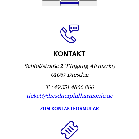
Text
1
Text
2
(
Text
3
wird
wird
Text
)
wird
geladen
geladen
wird
geladen
...
...
geladen
...
...
KONTAKT
Schloßstraße 2 (Eingang Altmarkt)
01067 Dresden
T +49 351 4866 866
ticket@dresdnerphilharmonie.de
ZUM KONTAKTFORMULAR