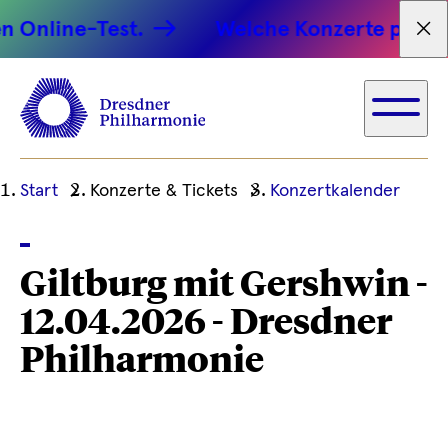
 Online-Test.
Welche Konzerte passen 
Tex
Ihre
Start
Konzerte & Tickets
Konzertkalender
aktuelle
Position
Giltburg mit Gershwin -
12.04.2026 - Dresdner
Philharmonie