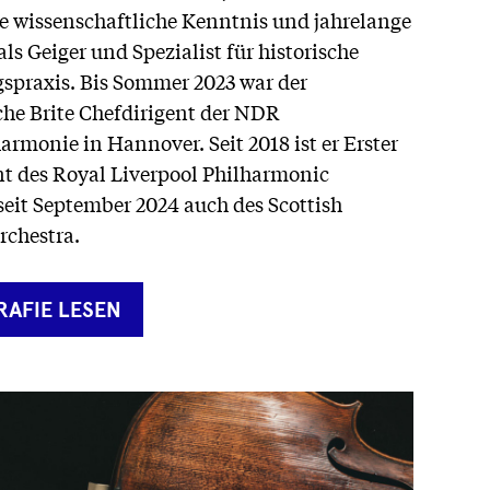
 wissenschaftliche Kenntnis und jahrelange
ls Geiger und Spezialist für historische
spraxis. Bis Sommer 2023 war der
he Brite Chefdirigent der NDR
rmonie in Hannover. Seit 2018 ist er Erster
nt des Royal Liverpool Philharmonic
seit September 2024 auch des Scottish
chestra.
RNER
RAFIE LESEN