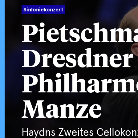
Sinfoniekonzert
Pietschm
Dresdner
Philharmo
Manze
Haydns Zweites Cellokonz