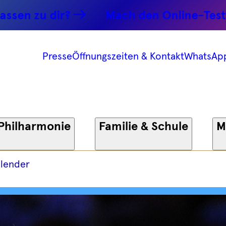
 dir?
Mach den Online-Test.
Presse
Öffnungszeiten & Kontakt
WhatsAp
Philharmonie
Familie & Schule
M
lender