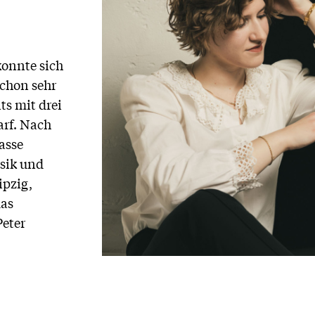
konnte sich
schon sehr
ts mit drei
arf. Nach
asse
sik und
ipzig,
das
Peter