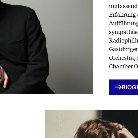
umfassende
Erfahrung a
Aufführung
sympathisc
Radiophilha
Gastdirige
Orchestra, 
Chamber Or
INTE
BIOG
LINK