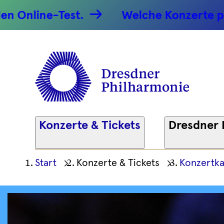
ne-Test.
Welche Konzerte passen zu
Konzerte & Tickets
Dresdner 
Ihre
Start
Konzerte & Tickets
Konzertka
aktuelle
Position