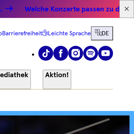
Welche Konzerte passen zu dir?
Mac
Tex
Sprache
p
Barrierefreiheit
Leichte Sprache
DE
wählen
Instagram
YouTu
Tiktok
Facebook
Spotify
ediathek
Aktion!