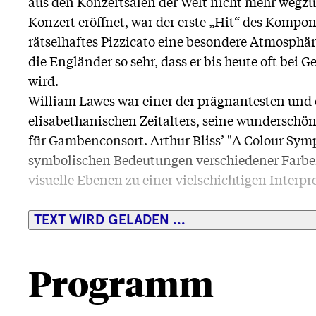
aus den Konzertsälen der Welt nicht mehr wegzud
Konzert eröffnet, war der erste „Hit“ des Kompon
rätselhaftes Pizzicato eine besondere Atmosphä
die Engländer so sehr, dass er bis heute oft bei
wird.
William Lawes war einer der prägnantesten und
elisabethanischen Zeitalters, seine wunderschön
für Gambenconsort. Arthur Bliss’ "A Colour Symp
symbolischen Bedeutungen verschiedener Farbe
visuelle Ebenen zu einer vielschichtigen Interp
TEXT WIRD GELADEN ...
Programm