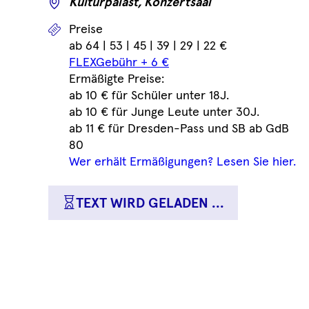
Wo
Kulturpalast, Konzertsaal
Preise
Preise
ab 64 | 53 | 45 | 39 | 29 | 22 €
FLEXGebühr + 6 €
Ermäßigte Preise:
ab 10 € für Schüler unter 18J.
ab 10 € für Junge Leute unter 30J.
ab 11 € für Dresden-Pass und SB ab GdB
80
Wer erhält Ermäßigungen? Lesen Sie hier.
TEXT WIRD GELADEN ...