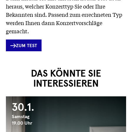
heraus, welcher Konzerttyp Sie oder Ihre
Bekannten sind. Passend zum errechneten Typ
werden Ihnen dann Konzertvorschläge
gemacht.
INTERNER
ZUM TEST
LINK
DAS KÖNNTE SIE
INTERESSIEREN
30.1.
Samstag
19.00 Uhr