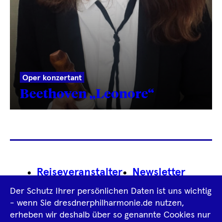
Oper konzertant
Beethoven „Leonore“
Footer
Reiseveranstalter
Newsletter
Navigation
Der Schutz Ihrer persönlichen Daten ist uns wichtig
Impressum
- wenn Sie dresdnerphilharmonie.de nutzen,
erheben wir deshalb über so genannte Cookies nur
Datenschutz­information
AGB