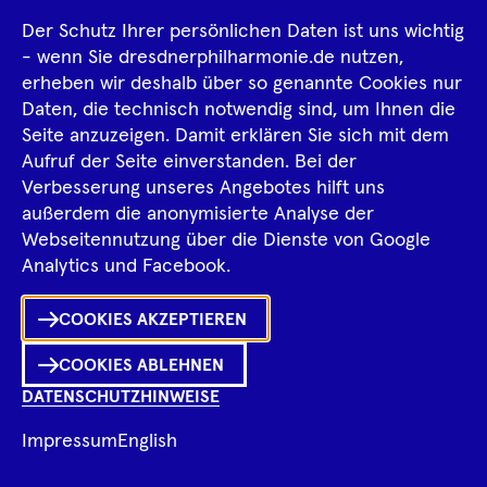
Der Schutz Ihrer persönlichen Daten ist uns wichtig
- wenn Sie dresdnerphilharmonie.de nutzen,
erheben wir deshalb über so genannte Cookies nur
Daten, die technisch notwendig sind, um Ihnen die
Seite anzuzeigen. Damit erklären Sie sich mit dem
Aufruf der Seite einverstanden. Bei der
Divna Tontic
Verbesserung unseres Angebotes hilft uns
außerdem die anonymisierte Analyse der
Webseitennutzung über die Dienste von Google
Ka
Analytics und Facebook.
Sh
COOKIES AKZEPTIEREN
0
Inhalte
in
Me
Merklist
COOKIES ABLEHNEN
DATENSCHUTZHINWEISE
Ko
Impressum
English
Fragen zum Programm?
Ch