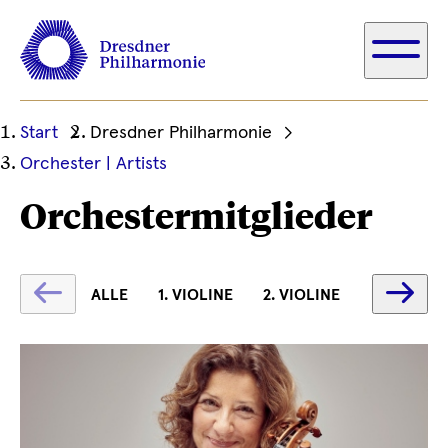
Ihre
Start
Dresdner Philharmonie
aktuelle
Orchester | Artists
Position
Orchestermitglieder
Text
Te
ALLE
1. VIOLINE
2. VIOLINE
BRATSCH
wird
wi
geladen
ge
...
...